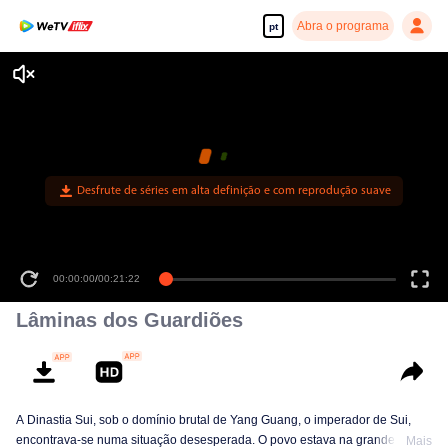
Abra o programa
pt
Desfrute de séries em alta definição e com reprodução suave
00:00:00
/
00:21:22
Lâminas dos Guardiões
A Dinastia Sui, sob o domínio brutal de Yang Guang, o imperador de Sui,
encontrava-se numa situação desesperada. O povo estava na grande
Mais