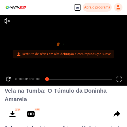
Abra o programa
pt
Desfrute de séries em alta definição e com reprodução suave
00:00:00
/
00:33:00
Vela na Tumba: O Túmulo da Doninha
Amarela