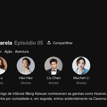
arela
Episódio 05
Compartilhar
r · Ação · Aventura
 amigo de infância Wang Kaixuan conheceram as garotas como Huamei,
nha por curiosidade e, em seguida, entrou acidentalmente na Caverna
 até vestígios da"tropa de abastecimento de água" japonesa.