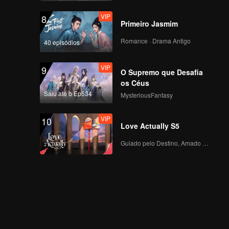
VIP
8
Primeiro Jasmim
Romance · Drama Antigo
40 episódios
VIP
9
O Supremo que Desafia
os Céus
Saiu até o Ep534
MysteriousFantasy
VIP
10
Love Actually S5
Guiado pelo Destino, Amado com o Coração