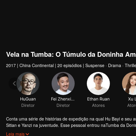
Vela na Tumba: O Túmulo da Doninha Am
2017
|
China Continental
|
20 episódios
|
Suspense · Drama · Thrille
Conta uma série de histórias de expedição na qual Hu Bayi e seu
Sitian e Yanzi na juventude. Esse pessoal entrou naTumba da Doni
comumente conhecida como "Palácio do Rei da Morte". Encontraram
Leia mais