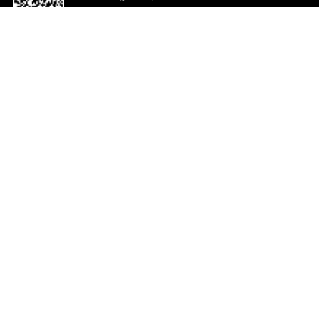
o App agora
Ajuda e comentários
So
Comentários
Ju
Co
En
ted.