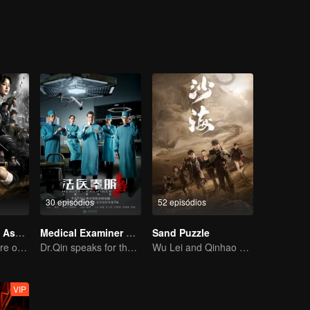
30 episódios
52 episódios
Vela na Tumba: Assalto ao Mausoléu de Xiangxi
Medical Examiner Dr. Qin:The Survivor
Sand Puzzle
Pan Yueming abre o caixão pendurado no penhasco
Dr.Qin speaks for the dead.
Wu Lei and Qinhao opens their adventure tour.
VIP