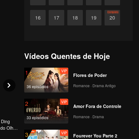
Completo
16
17
18
19
20
Vídeos Quentes de Hoje
VIP
1
Flores de Poder
Romance · Drama Antigo
36 episódios
VIP
2
Amor Fora de Controle
Romance · Drama
33 episódios
 Ding
 do Olho,
VIP
3
Fourever You Parte 2