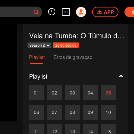
APP
PT
Vela na Tumba: O Túmulo da Doninha Amarela
Season 2
20 episódios
Playlist
Erros de gravação
Playlist
01
02
03
04
05
06
07
08
09
10
11
12
13
14
15