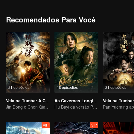
Recomendados Para Você
21 episódios
18 episódios
21 episódios
Vela na Tumba: A Cidade Antiga de Jing Jue
As Cavernas Longling
Jin Dong e Chen Qiaoen iniciam uma aventura
Hu Bayi da versão Pan Yueming lidera a nova aventura perigosa
VIP
VIP