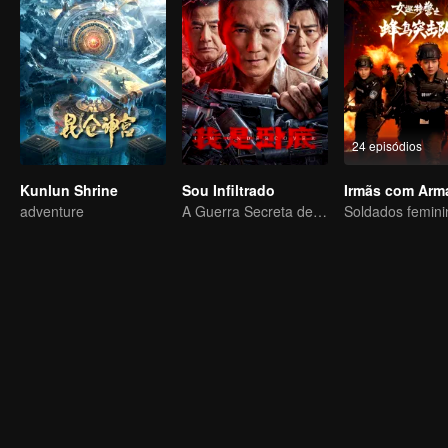
24 episódios
Kunlun Shrine
Sou Infiltrado
Irmãs com Arm
adventure
A Guerra Secreta de Collin Chou