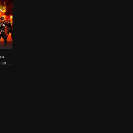
as
Soldados femininas erradicando o crime