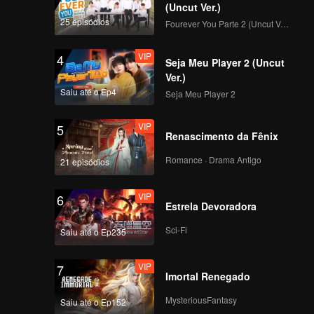
(Uncut Ver.)
25 episódios
Fourever You Parte 2 (Uncut Ver.)
VIP
4
Seja Meu Player 2 (Uncut
Ver.)
Saiu até o Ep4
Seja Meu Player 2
VIP
5
Renascimento da Fênix
Romance · Drama Antigo
21 episódios
VIP
6
Estrela Devoradora
Sci-Fi
Saiu até o Ep235
VIP
7
Imortal Renegado
MysteriousFantasy
Saiu até o Ep152