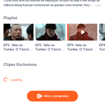
Conta uma série de histórias de expedição na qual Hu Bayi e seu amigo de
infância Wang Kaixuan conheceram as garotas como Huamei, Ding Sitian e
Mais
Yanzi na juventude. Esse pessoal entrou naTumba da Doninha por
curiosidade e, em seguida, entrou acidentalmente na Caverna do Olho,
Playlist
comumente conhecida como "Palácio do Rei da Morte". Encontraram até
vestígios da"tropa de abastecimento de água" japonesa.
EP1: Vela na
EP2: Vela na
EP3: Vela na
EP4
Tumba: O Túmulo
Tumba: O Túmulo
Tumba: O Túmulo
Tum
da Doninha
da Doninha
da Doninha
da 
Amarela
Amarela
Amarela
Ama
Clipes Exclusivos
Loading…
Abra o programa