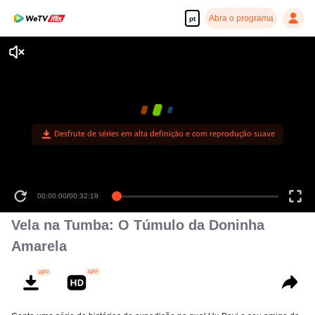
Abra o programa
pt
Desfrute de séries em alta definição e com reprodução suave
00:00:00
/
00:32:19
Vela na Tumba: O Túmulo da Doninha
Amarela