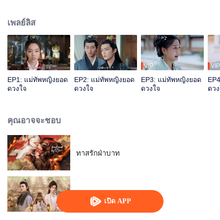
กลายมาเป็นคู่สามีภรรยากัน แต่งกันก่อนรักกันทีหลัง ในระหว่างที่ได้คบหากันคู่ปรับ
คู่กัดได้เกิดความรักต่อกัน จับมือร่วมกันธำรงความถูกต้อง
เพลย์ลิส
VIP
VIP
EP1: แม่ทัพหญิงยอด
EP2: แม่ทัพหญิงยอด
EP3: แม่ทัพหญิงยอด
EP4
ดวงใจ
ดวงใจ
ดวงใจ
ดวง
คุณอาจจะชอบ
ทาสรักฝ่าบาท
หงส์คืนฟ้า (พากย์ไทย)
เปิด APP