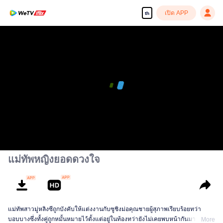
เปิด APP
th
00:00:00
/
00:12:12
แม่ทัพหญิงยอดดวงใจ
แม่ทัพสาวมู่หลิงซีถูกบังคับให้แต่งงานกับซูชิงม่อคุณชายผู้สุภาพเรียบร้อยทว่า
บอบบางซึ่งทั้งคู่ถูกหมั้นหมายไว้ตั้งแต่อยู่ในท้องทว่ายังไม่เคยพบหน้ากันมาตลอด
More