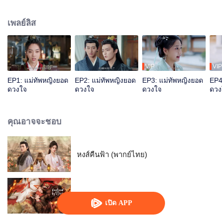
กลายมาเป็นคู่สามีภรรยากัน แต่งกันก่อนรักกันทีหลัง ในระหว่างที่ได้คบหากันคู่ปรับ
คู่กัดได้เกิดความรักต่อกัน จับมือร่วมกันธำรงความถูกต้อง
เพลย์ลิส
VIP
VIP
EP1: แม่ทัพหญิงยอด
EP2: แม่ทัพหญิงยอด
EP3: แม่ทัพหญิงยอด
EP4
ดวงใจ
ดวงใจ
ดวงใจ
ดวง
คุณอาจจะชอบ
หงส์คืนฟ้า (พากย์ไทย)
ทาสรักฝ่าบาท
เปิด APP