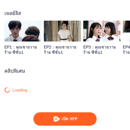
เขาเลี้ยงไว้ ใครๆก็ต่างอิจฉาอันชุนเซี่ยที่ได้ใช้ชีวิตหรูหราสุขสบาย แต่ก็มีแค่เพียง
อันชุนเซี่ยเท่านั้นที่รู้แค่ว่าความเป็นจริงแล้วเป็นยังไง การมีสถานะเป็นคู่หมั้นของ
เพลย์ลิส
คุณชายจอมเซี้ยวแห่งตระกูลหานนามว่าหานชีลู่นั้นทำให้อันชุนเซี่ยได้เข้าเรียนใน
โรงเรียนชั้นสูงของพวกไฮโซ แต่ในความเป็นจริงแล้วทั้งอันชุนเซี่ยและหานชีลู่ต่าง
ก็เกลียดขี้หน้ากัน เจอหน้ากันทีไรต้องมีเรื่องกันทุกที ส่วนบรรยากาศในโรงเรียนนั้นก็
หรูหราฟุ้งเฟ้อมากเกินไป จนอันชุนเซี่ยทนไม่ไหวจึงจะปฏิวัติการเปลี่ยนแปลง
สถานการณ์ตอนนี้ ซึ่งในตอนนี้เองก็ได้มีสองหนุ่มหลิงหานหยี่และเจียงเฉินชวนได้
ตามจีบเธออยู่ แต่ความสัมพันธ์ระหว่างเธอกับหานชีลู่ก็กำลังเกิดการเปลี่ยนแปลง
EP1：คุณชายวาย
EP2：คุณชายวาย
EP3：คุณชายวาย
EP
เช่นกัน
ร้าย ซีซั่น1
ร้าย ซีซั่น1
ร้าย ซีซั่น1
ร้าย
คลิปพิเศษ
Loading…
เปิด APP