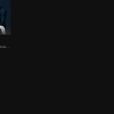
เรื่องราวแห่งรักโรแมนติก