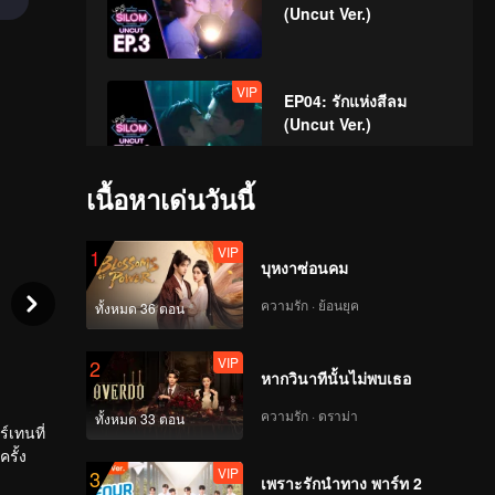
(Uncut Ver.)
VIP
EP04: รักแห่งสีลม
(Uncut Ver.)
เนื้อหาเด่นวันนี้
VIP
EP05: รักแห่งสีลม
(Uncut Ver.)
VIP
1
บุหงาซ่อนคม
ความรัก · ย้อนยุค
ทั้งหมด 36 ตอน
VIP
EP06: รักแห่งสีลม
(Uncut Ver.)
VIP
2
หากวินาทีนั้นไม่พบเธอ
ความรัก · ดราม่า
ทั้งหมด 33 ตอน
VIP
์เทนที่
EP07: รักแห่งสีลม
รั้ง
(Uncut Ver.)
VIP
3
เพราะรักนำทาง พาร์ท 2