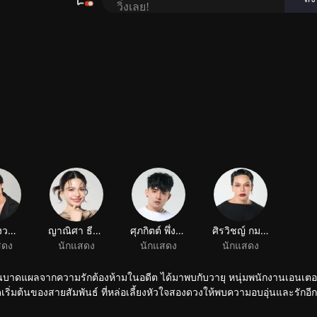
ทะเล สงวนดีกุล
ญาณิศา ธีราธร
ศุภกิตต์ พึ่งพระเดช
ศิรวิชญ์ กมลวรวุฒิ
สดง
นักแสดง
นักแสดง
นักแสดง
่ซ่อนบาดแผลจากความรักต้องห้ามในอดีต ได้มาพบกับวายุ หนุ่มพนักงานเอนเตอร
ดเริ่มต้นของสายสัมพันธ์ ที่หล่อเลี้ยงหัวใจสองดวงให้พบความอบอุ่นและรักอีกค