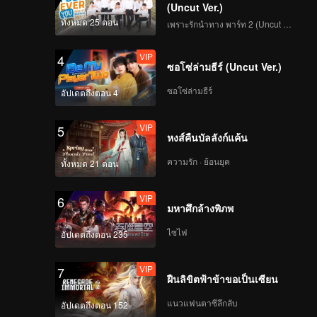
(Uncut Ver.)
ทั้งหมด 25 ตอน
เพราะรักนำทาง พาร์ท 2 (Uncut Ver.)
VIP
EP08: รักแห่งสีลม
(Uncut Ver.)
VIP
4
ซอโซ่ล่ามธีร์ (Uncut Ver.)
ซอโซ่ล่ามธีร์
อัปเดตถึงตอน 4
VIP
EP09: รักแห่งสีลม
(Uncut Ver.)
VIP
5
หงส์คืนบัลลังก์แค้น
ความรัก · ย้อนยุค
ทั้งหมด 21 ตอน
VIP
EP10: รักแห่งสีลม
(Uncut Ver.)
VIP
6
มหาศึกล้างพิภพ
ไซไฟ
อัปเดตถึงตอน 235
VIP
EP11: รักแห่งสีลม
(Uncut Ver.)
VIP
7
ฝืนลิขิตฟ้าข้าขอเป็นเซียน
แนวแฟนตาซีลึกลับ
อัปเดตถึงตอน 152
VIP
EP12: รักแห่งสีลม