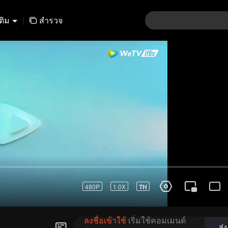
เติม
|
สำรวจ