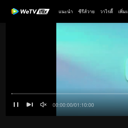
แนะนำ
ซีรีส์วาย
วาไรตี้
เพิ่ม