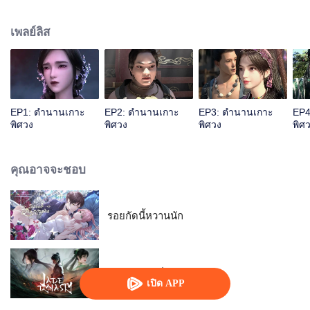
น่าพิศวง...รับชมอนิเมะผลงานยอดเยี่ยม CGอลังการงานสร้างและเรื่องราว
สนุกสนานนี้ได้ทาง WeTV เท่านั้น
เพลย์ลิส
EP1: ตำนานเกาะ
EP2: ตำนานเกาะ
EP3: ตำนานเกาะ
EP4
พิศวง
พิศวง
พิศวง
พิศ
คุณอาจจะชอบ
รอยกัดนี้หวานนัก
จูเซียน กระบี่เทพสังหาร
เปิด APP