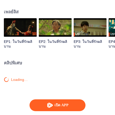
ศพ ส่วนจวงเจี๋ยพิการจากอุบัติเหตุทางรถยนต์ เพื่อแสวงหาตัวเองในแบบที่ดีขึ้น จึง
สู้ทำงานจนกลายเป็นพนักงานชั้นเยี่ยมในเมืองใหญ่ ช่างแต่งหน้าศพผู้ดื้อรั้นแต่โดด
เพลย์ลิส
เดี่ยวทั้งกายใจ และเซลล์เครื่องมือแพทย์ผู้บกพร่องทางร่างกายแต่กล้าหาญ ทั้งสอง
ค่อยๆ เข้าใจและเคารพซึ่งกันและกัน รักษา "ความไม่สมบูรณ์แบบ" ของกันและกัน
ด้วยรัก
VIP
VIP
EP1: ในวันที่รักผลิ
EP2: ในวันที่รักผลิ
EP3: ในวันที่รักผลิ
EP4:
บาน
บาน
บาน
บา
คลิปพิเศษ
Loading…
เปิด APP