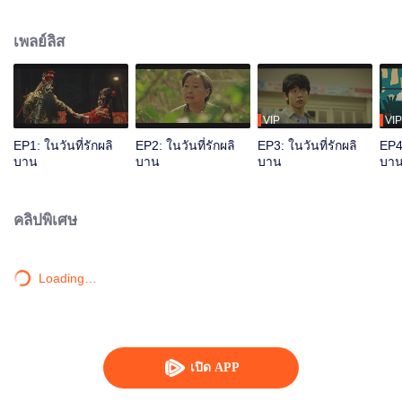
ศพ ส่วนจวงเจี๋ยพิการจากอุบัติเหตุทางรถยนต์ เพื่อแสวงหาตัวเองในแบบที่ดีขึ้น จึง
สู้ทำงานจนกลายเป็นพนักงานชั้นเยี่ยมในเมืองใหญ่ ช่างแต่งหน้าศพผู้ดื้อรั้นแต่โดด
เพลย์ลิส
เดี่ยวทั้งกายใจ และเซลล์เครื่องมือแพทย์ผู้บกพร่องทางร่างกายแต่กล้าหาญ ทั้งสอง
ค่อยๆ เข้าใจและเคารพซึ่งกันและกัน รักษา "ความไม่สมบูรณ์แบบ" ของกันและกัน
ด้วยรัก
VIP
VIP
EP1: ในวันที่รักผลิ
EP2: ในวันที่รักผลิ
EP3: ในวันที่รักผลิ
EP4:
บาน
บาน
บาน
บา
คลิปพิเศษ
Loading…
เปิด APP