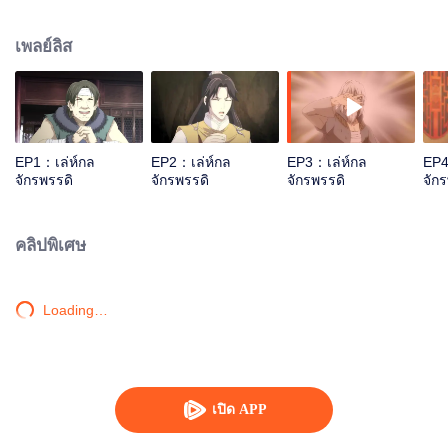
ไป๋เยว่ก็คอยช่วยเหลือฉู่เยวียนมาโดยตลอด คอยสร้างความมั่นคงแก่บัลลังก์ของฉู่
เยวียน เดิมทีฉู่เยวียนเป็นเพียงองค์ชายรอง ทั้งยังไม่ใช่รัชทายาทแต่กลับได้ขึ้นครอง
เพลย์ลิส
ราชย์แทนองค์ชายใหญ่ ซึ่งสิ่งนี้ทำให้ตระกูลหลิวญาติฝั่งไทเฮาซึ่งเป็นพระมารดา
ขององค์ชายใหญ่ไม่พอใจเป็นอย่างมาก ฉู่เยวียนจะรับมือกับตระกูลหลิวได้หรือไม่
การต่อสู้บนเส้นทางจักรพรรดิจะดำเนินไปอย่างไร?
EP1：เล่ห์กล
EP2：เล่ห์กล
EP3：เล่ห์กล
EP4
จักรพรรดิ
จักรพรรดิ
จักรพรรดิ
จัก
คลิปพิเศษ
Loading…
เปิด APP