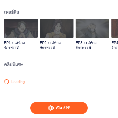
ไป๋เยว่ก็คอยช่วยเหลือฉู่เยวียนมาโดยตลอด คอยสร้างความมั่นคงแก่บัลลังก์ของฉู่
เยวียน เดิมทีฉู่เยวียนเป็นเพียงองค์ชายรอง ทั้งยังไม่ใช่รัชทายาทแต่กลับได้ขึ้นครอง
เพลย์ลิส
ราชย์แทนองค์ชายใหญ่ ซึ่งสิ่งนี้ทำให้ตระกูลหลิวญาติฝั่งไทเฮาซึ่งเป็นพระมารดา
ขององค์ชายใหญ่ไม่พอใจเป็นอย่างมาก ฉู่เยวียนจะรับมือกับตระกูลหลิวได้หรือไม่
การต่อสู้บนเส้นทางจักรพรรดิจะดำเนินไปอย่างไร?
EP1：เล่ห์กล
EP2：เล่ห์กล
EP3：เล่ห์กล
EP4
จักรพรรดิ
จักรพรรดิ
จักรพรรดิ
จัก
คลิปพิเศษ
Loading…
เปิด APP