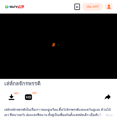
เปิด APP
th
เล่ห์กลจักรพรรดิ
เล่ห์กลจักรพรรดิเป็นเรื่องราวของฉู่เยวียน ตี้หวังจักรพรรดิแห่งแคว้นฉู่และ ต้วนไป๋
เยว่ ซีหนานหวัง อ๋องแห่งซีหนาน ทั้งคู่เป็นเพื่อนกันตั้งแต่สมัยเด็ก เมื่อเติบใหญ่ต้วน
More