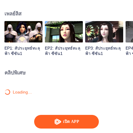
และเมื่อ10ปี ก็มีพลังปราณถึง9ขั้น พออายุ11ปี ก็ทะลุขั้นที่10ได้สำเร็จ จึงได้กลาย
เป็นนักปราณยุทธ์ที่อายุน้อยที่สุดของตระกูลในรอบร้อยกว่าปีที่ผ่านมา แต่ทว่าเมื่อ
เพลย์ลิส
ตอนที่เขาอายุครบ12ปีเขากลับได้สูญเสียความสามารถในการใช้พลังปราณไปจน
เหลือพลังปราณยุทธ์แค่เพียงขั้นที่3เท่านั้น ในช่วงเวลานั้นเองชีวิตเซียวเหยียนก็
เปลี่ยนไป คนรอบข้างต่างดูถูกเหยียดหยาม และสารพัดปัญหาที่ถาโถมเข้าใส่ทำให้
เขารู้สึกท้อแท้และหมดหวังกับชีวิตเป็นอย่างมาก เซียวเหยียนจะกลับมาเป็นสุดยอด
นักปราณยุทธ์ได้หรือไม่ จะมีหนทางใดที่ทำให้เขาหลุดพ้นจากความทุกข์นี้ได้ โปรด
ติดตาม...
EP1: สัประยุทธ์ทะลุ
EP2: สัประยุทธ์ทะลุ
EP3: สัประยุทธ์ทะลุ
EP4
ฟ้า ซีซัน1
ฟ้า ซีซัน1
ฟ้า ซีซัน1
ฟ้า 
คลิปพิเศษ
Loading…
เปิด APP