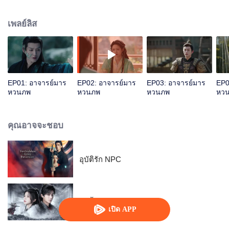
ของเขา "มารสาว" มู่ชิงเกอ ผู้กบฏก็ตายเพราะความอัปยศเช่นกัน สิบแปดปีต่อมามู่
ชิงเกอแปลงร่างเป็นเซวียหรานหร่าน (รับบทโดย เซี่ยงหานจือ) ซูอี้สุ่ยซึ่งประสบ
เพลย์ลิส
ความสำเร็จในฐานะผู้นำของสำนักซีซาน ได้นำหรานหร่านที่อ่อนแอและกำลังจะ
ตายเข้ามาในสำนักของเขา และสาบานว่าจะปกป้องนางไปจวบจนชีวิตจะหาไม่
ตั้งแต่นั้นเป็นต้นมา ตัวตนของอาจารย์และลูกศิษย์ก็สลับเปลี่ยนกัน จะมีเรื่องราวน่า
สนุกอะไรเกิดขึ้นระหว่างทั้งสองกันนะ
EP01: อาจารย์มาร
EP02: อาจารย์มาร
EP03: อาจารย์มาร
EP0
หวนภพ
หวนภพ
หวนภพ
หว
คุณอาจจะชอบ
อุบัติรัก NPC
สะบั้นแค้นบัลลังก์เลือด
เปิด APP