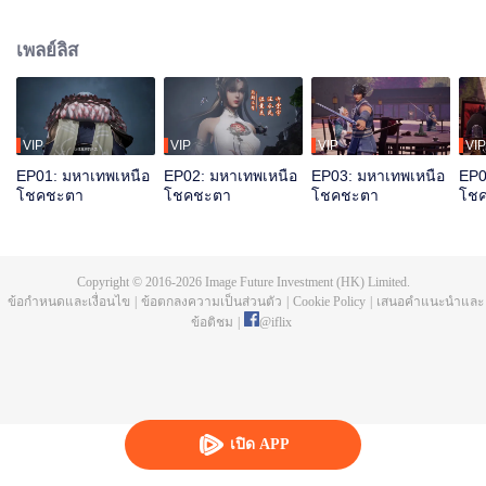
มิงจื้อจุนถูกฆ่าและสาปให้ตกสู่วัฏสงสารหมื่นชาติ ชาติสุดท้ายเกิดเป็นถานอวิ๋น
ก่อนตายได้ปลุกความทรงจำของหงเหมิงจื้อจุน มีสุดยอดพรสวรรค์ บำเพ็ญเพียร
เพลย์ลิส
สุดท้ายรวมแผ่นดินเทียนฝาเป็นหนึ่ง
VIP
VIP
VIP
VIP
EP01: มหาเทพเหนือ
EP02: มหาเทพเหนือ
EP03: มหาเทพเหนือ
EP0
โชคชะตา
โชคชะตา
โชคชะตา
โช
Copyright © 2016-
2026
Image Future Investment (HK) Limited.
ข้อกำหนดและเงื่อนไข
|
ข้อตกลงความเป็นส่วนตัว
|
Cookie Policy
|
เสนอคำแนะนำและ
ข้อติชม
|
@
iflix
เปิด APP