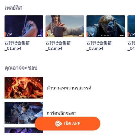
เพลย์ลิส
VIP
VIP
VIP
VIP
西行纪合集篇
西行纪合集篇
西行纪合集篇
西
_01.mp4
_02.mp4
_03.mp4
_04
คุณอาจจะชอบ
ตำนานเทพวานรสวรรค์
การ์ดพลิกชะตา
เปิด APP