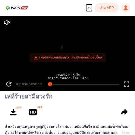
เปิด APP
th
เพลิดเพลินกับซีรีส์ความคมชัดสูงอย่างลื่นไหล
♪ราตรีเงียบเกินไป
ขาดกลิ่นอายความโรแมนติก♪
00:00:00
/
00:09:08
เล่ห์ร้ายสามีลวงรัก
ลั่วเสวียนคุณหนูตระกูลผู้ดีผู้อ่อนต่อโลก พบว่าเหยียนจือจิ่ง สามีแสนเพอร์เฟกต์ของ
ตัวเองได้ทรยศหักหลังเธอ ถึงขั้นวางแผนจะฮุบสมบัติและมรดกตกทอดของตระกูล
More