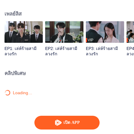
เธอ เธอจึงเลือกร่วมมือกับหมิ่นซี คุณชายแห่งตระกูลหมิ่นซึ่งเป็นเพื่อนเล่นในวัยเด็ก
ทั้งคู่ช่วยกันกำจัดคนที่เห็นต่าง และเปิดโปงแผนการร้ายของเหยียนจือจิ่งกับไป๋เจีย
เพลย์ลิส
เจียเมียน้อยของเขา
VIP
VIP
EP1: เล่ห์ร้ายสามี
EP2: เล่ห์ร้ายสามี
EP3: เล่ห์ร้ายสามี
EP4:
ลวงรัก
ลวงรัก
ลวงรัก
ลวง
คลิปพิเศษ
Loading…
เปิด APP