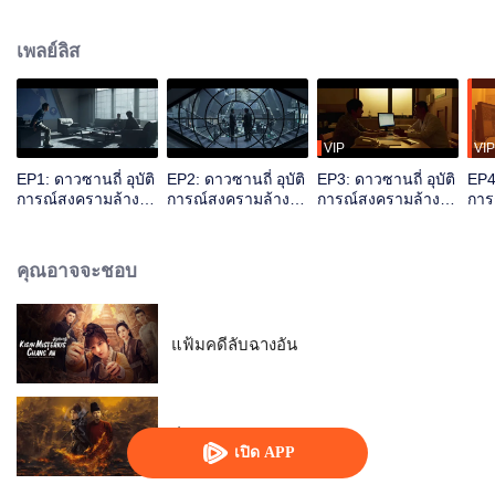
เกม "Three-Body" ลึกลับ นักวิทยาศาสตร์นาโนเมตรหวังเหมี่ยวถูกตำรวจสื่อเฉียง
นำตัวไปช่วยสืบสวนองค์กร "พรมแดนวิทยาศาสตร์" พวกเขาติดต่อกับองค์กร ETO
เพลย์ลิส
และพบความลับของเกม "Three-Body" ด้วยความร่วมกันของทุกคน พวกเขา
เตรียมนำทุกคนเผชิญกับวิกฤตของมนุษยชาติที่กำลังจะมาถึง
VIP
VIP
EP1: ดาวซานถี่ อุบัติ
EP2: ดาวซานถี่ อุบัติ
EP3: ดาวซานถี่ อุบัติ
EP4:
การณ์สงครามล้าง
การณ์สงครามล้าง
การณ์สงครามล้าง
การ
โลก
โลก
โลก
โลก
คุณอาจจะชอบ
แฟ้มคดีลับฉางอัน
ลั่วหยาง ปริศนาคดีมรณะ
เปิด APP