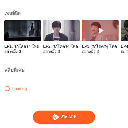
อิฐนั้นค่อนข้างเอาแต่ใจ ถึงแม้ว่าบางครั้งจะถูกเดย์ดุบ้างก็ตามที วันหนึ่งอิฐไม่
สบายและเดย์ก็เคยสัญญาว่าจะพาไปกินเค้ก ซึ่งวันนี้เดย์ต้องไปดูร้านที่ชลบุรี แต่
เพลย์ลิส
เมื่ออิฐโทรมางอแงใส่ เดย์ก็เลยยอมที่จะขับรถกลับบ้านที่กรุงเทพ ถึงแม้ว่าฝนจะ
ตกหนักก็ตาม และระหว่างทางนั้น เดย์ก็รถคว่ำ เมื่อผ่านความเป็นความตายมาจน
ฟื้นขึ้น อิฐก็พบว่าเดย์นั้นความจำเสื่อม ความทรงจำในช่วงที่เขาสองคนเจอกัน และ
คบกันหายไปจนหมด เดย์จำได้แค่ช่วงก่อนที่จะเจออิฐเท่านั้น ตอนนี้อิฐเหมือนคน
แปลกหน้าสำหรับเดย์ ทำให้อิฐเสียใจมาก แต่เขาก็ช่วยดูแลเดย์เป็นอย่างดี ถึง
แม้ว่าจะถูกเดย์พูดจาทำร้ายจิตใจก็ตาม เดย์เองก็หงุดหงิดตัวเองไม่น้อยเหมือนกัน
EP1: รักโคตรๆ โหด
EP2: รักโคตรๆ โหด
EP3: รักโคตรๆ โหด
EP4
เมื่อจำเรื่องของอิฐไม่ได้ ก็เลยทำให้เขาใจร้ายกับอิฐไปไม่น้อย ถึงแม้ว่าจะใจร้ายกับ
อย่างมึง 3
อย่างมึง 3
อย่างมึง 3
อย่า
อิฐอย่างไร แต่ลึกๆแล้วเดย์รู้สึกเป็นห่วงอิฐ จิตใต้สำนึกของเขา ทำให้เขารู้สึกหวง
และห่วงอิฐ ถึงแม้ว่าจะไม่ได้พูดออกมาก็ตาม อิฐก็พยายามจะช่วยรื้อฟื้นความทรง
จำให้กับเดย์
คลิปพิเศษ
Loading…
เปิด APP