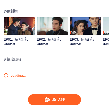
เกาไห่หมิง การประชันในแง่กลอุบาย สุดท้ายใครจะเป็นผู้ชนะ ตอนที่เธอพยายาม
สุดฤทธิ์ จะไปจากโลกหนังสือ แต่กลับพบว่าตัวเองถลำตัวไม่อยากกลับไป สุดท้าย
เพลย์ลิส
คู่รักคู่นี้จะได้ลงเอยกันหรือไม่...
VIP
VIP
EP01: วันที่หัวใจ
EP02: วันที่หัวใจ
EP03: วันที่หัวใจ
EP04
เผลอรัก
เผลอรัก
เผลอรัก
เผล
คลิปพิเศษ
Loading…
เปิด APP