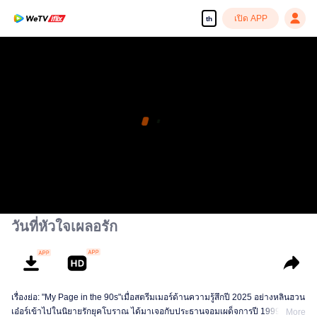
เปิด APP
th
วันที่หัวใจเผลอรัก
เรื่องย่อ: "My Page in the 90s"เมื่อสตรีมเมอร์ด้านความรู้สึกปี 2025 อย่างหลินฮวน
เอ๋อร์เข้าไปในนิยายรักยุคโบราณ ได้มาเจอกับประธานจอมเผด็จการปี 1999 อย่าง
More