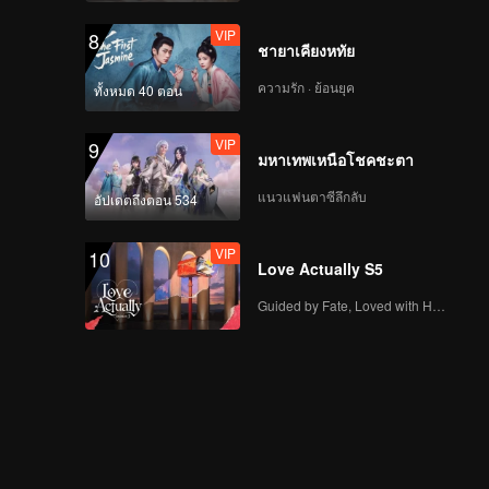
VIP
8
ชายาเคียงหทัย
ความรัก · ย้อนยุค
ทั้งหมด 40 ตอน
VIP
9
มหาเทพเหนือโชคชะตา
แนวแฟนตาซีลึกลับ
อัปเดตถึงตอน 534
VIP
10
Love Actually S5
Guided by Fate, Loved with Heart