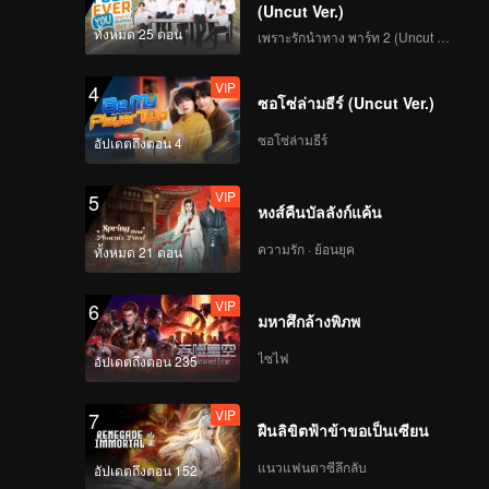
นานไปที
(Uncut Ver.)
ทั้งหมด 25 ตอน
เพราะรักนำทาง พาร์ท 2 (Uncut Ver.)
VIP
4
ซอโซ่ล่ามธีร์ (Uncut Ver.)
ซอโซ่ล่ามธีร์
อัปเดตถึงตอน 4
VIP
5
หงส์คืนบัลลังก์แค้น
ความรัก · ย้อนยุค
ทั้งหมด 21 ตอน
VIP
6
มหาศึกล้างพิภพ
ไซไฟ
อัปเดตถึงตอน 235
VIP
7
ฝืนลิขิตฟ้าข้าขอเป็นเซียน
แนวแฟนตาซีลึกลับ
อัปเดตถึงตอน 152