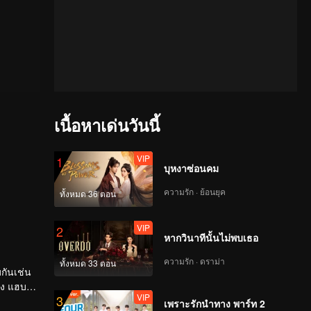
เนื้อหาเด่นวันนี้
VIP
1
บุหงาซ่อนคม
ความรัก · ย้อนยุค
ทั้งหมด 36 ตอน
VIP
2
หากวินาทีนั้นไม่พบเธอ
ความรัก · ดราม่า
ทั้งหมด 33 ตอน
มกันเช่น
อง แฮบม
VIP
3
พื่อน
เพราะรักนำทาง พาร์ท 2