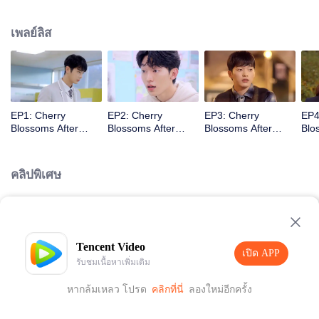
อย่างไรก็ตาม แทซองชอบแฮบมในฐานะ “พาร์ทเนอร์” ไม่ใช่พี่น้อง ในตอนแรกเขา
จึงต่อต้านที่จะอยู่กับเขาอย่างมาก เพราะการต่อต้านของแทซอง แฮบมจึงคิดว่าแท
เพลย์ลิส
ซองไม่ชอบเขาและได้แต่เก็บเขาไว้ในใจ เมื่อเวลาผ่านไปพวกเขากลายเป็นเพื่อน
ร่วมชั้นกัน ในชั้นมัธยมศึกษาปีที่ 3 แทซองเห็นแฮบมถูกเพื่อนรังแก เขาตกใจมาก
และเริ่มที่จะดูแลเขาหลังจากเหตุการณ์ครั้งนั้น นับตั้งแต่นั้นมาพวกเขาสนิทสนมกัน
มากขึ้น พร้อมกับแก้ไขความเข้าใจผิดที่ยาวนานไปทีละอย่าง หลากหลาย
เหตุการณ์ผ่านเข้ามาทำให้ความสนิทสนมของพวกเขาลึกซึ้งมากขึ้นเรื่อย ๆ
EP1: Cherry
EP2: Cherry
EP3: Cherry
EP4
Blossoms After
Blossoms After
Blossoms After
Blo
Winter
Winter
Winter
Win
คลิปพิเศษ
Loading…
Tencent Video
เปิด APP
รับชมเนื้อหาเพิ่มเติม
หากล้มเหลว โปรด
คลิกที่นี่
ลองใหม่อีกครั้ง
เปิด APP