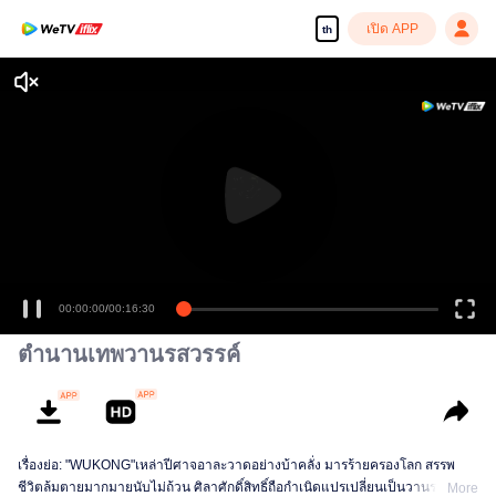
เปิด APP
th
00:00:00
/
00:16:30
ตำนานเทพวานรสวรรค์
เรื่องย่อ: "WUKONG"เหล่าปีศาจอาละวาดอย่างบ้าคลั่ง มารร้ายครองโลก สรรพ
ชีวิตล้มตายมากมายนับไม่ถ้วน ศิลาศักดิ์สิทธิ์ถือกำเนิดแปรเปลี่ยนเป็นวานรศิลา
More