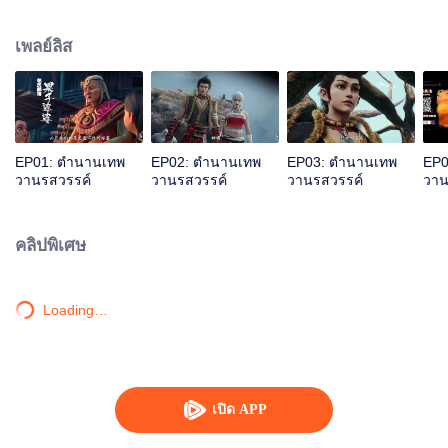
วิญญาณที่แบกรับภารกิจอันยิ่งใหญ่ในการกอบกู้โลก เขาจะต้องเผชิญหน้ากับศัตรูคู่
แค้นอีกครั้ง จะฝืนลิขิตฟ้าหรือกลายเป็นอสูร นี่คือจุดเริ่มต้นของซุนหงอคงในการ
เพลย์ลิส
เป็นมหาอสูรไร้เทียมทาน
EP01: ตำนานเทพ
EP02: ตำนานเทพ
EP03: ตำนานเทพ
EP0
วานรสวรรค์
วานรสวรรค์
วานรสวรรค์
วาน
คลิปพิเศษ
Loading…
เปิด APP