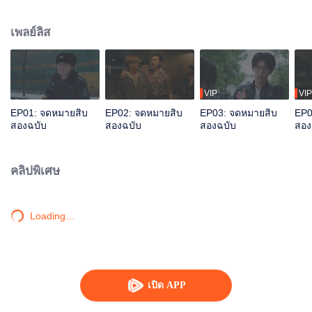
เล่าเรื่องในแบบเดิมๆ เชื่อมต่อเส้นทางระหว่างสองมิติ คนรักที่จู่ๆ หายตัวไปกับ
จดหมายข้ามมิติลึกลับทำให้พระเอกต้องเผชิญกับปริศนาซับซ้อน ปะติดปะต่อ
เพลย์ลิส
เบาะแส ตามหาความจริง
VIP
VIP
EP01: จดหมายสิบ
EP02: จดหมายสิบ
EP03: จดหมายสิบ
EP0
สองฉบับ
สองฉบับ
สองฉบับ
สอง
คลิปพิเศษ
Loading…
เปิด APP