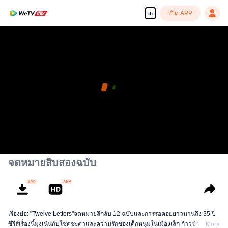
เปิด APP
th
จดหมายสิบสองฉบับ
เรื่องย่อ: "Twelve Letters"จดหมายลึกลับ 12 ฉบับและการรอคอยยาวนานถึง 35 ปี
ซีรีส์เรื่องนี้มุ่งเน้นกับโชคชะตาและความรักของเด็กหนุ่มในเมืองเล็ก ก้าวข้ามการ
More