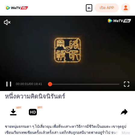
เปิด APP
th
หนึ่งความคิดนิจนิรันดร์
ชายหนุ่มธรรมดา ๆ ไป๋เสี่ยวฉุน เพื่อที่จะเสาะหาวิธีการมีชีวิตเป็นอมตะ เขาจุดธูป
เซียนเรียกเทพเซียนครั้งแล้วครั้งเล่า แต่ก็กลับถูกอสนีบาตฟาดอยู่ร่ำไป จนกระทั่ง
More