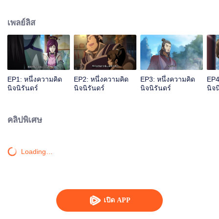
เจ้าสำนักหลี่ชิงโหวผู้นำทางปรากฏตัวขึ้น...แอนิเมชันสุดฮา ฉบับบำเพ็ญเซียน
เหมาอารมณ์ขันในหน้าร้อนนี้ของคุณ!
เพลย์ลิส
EP1: หนึ่งความคิด
EP2: หนึ่งความคิด
EP3: หนึ่งความคิด
EP4
นิจนิรันดร์
นิจนิรันดร์
นิจนิรันดร์
นิจน
คลิปพิเศษ
Loading…
เปิด APP