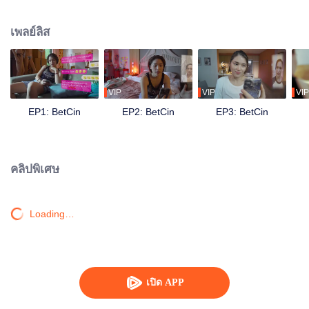
อย่างไรเป็นอย่างดี ข้อความที่มาในเวลาที่แปลกประหลาดถึงพวกเขา: คุณได้รับ
การเลือกเป็นหนึ่งในคู่รักที่ข้างนอกมองเป็นแนวโน้มที่ประสงค์จะให้ไว้ในรอบรอง
เพลย์ลิส
สุดท้าย วางเดิมพันคืออะไร? 10 ล้านเปโซเงินสดและรางวัลอื่น ๆ ที่หลากหลาย!
พวกเขาต้องการเงินนี้ แต่พวกเขาสามารถทำปลอมจนคู่รักที่เหนือความสามารถ
ของพวกเขาหรือไม่ ทุกคนที่ Umami ถูกใจ แบ่งปัน แสดงความคิดเห็นในเนื้อหาสื่อ
สังคมของพวกเขาทุกชิ้น?พวกเขายังสามารถทนต่อสิ่งที่คู่ขนานเขาบ้าไปหรือไม่
การแข่งขันนี้จะเป็นการทำให้ความสัมพันธ์ของพวกเขาที่ยังเป็นอะไรอยู่แล้วยุ่งยาก
VIP
VIP
VIP
ยิ่งขึ้นอีกมั้ย?
EP1: BetCin
EP2: BetCin
EP3: BetCin
คลิปพิเศษ
Loading…
เปิด APP