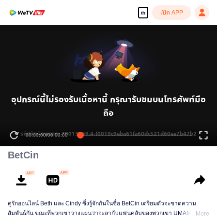
เปิด APP
th
อุปกรณ์นี้ไม่รองรับเนื้อหานี้ กรุณารับชมบนโทรศัพท์มือ
ถือ
รหัสข้อผิดพลาด: 70013069.4-f0019c9eba61fa60dc521d60ee7b47b2
00:00:00
/
00:00:00
BetCin
คู่รักออนไลน์ Beth และ Cindy ซึ่งรู้จักกันในชื่อ BetCin เตรียมตัวจะขาดความ
สัมพันธ์กัน ขณะที่พวกเขาวางแผนว่าจะลากับแฟนคลับของพวกเขา UMAMI
More