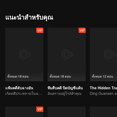
encountered numerous contradictory clues, along with a missing larg
the complex relationships within the Guan family, all of which made
with the victims all having close ties to Guan Jingtang. Under imm
แนะนำสำหรับคุณ
beginning, uncovering an old, unresolved case. It turns out that An
case. Eventually, An Ping painstakingly pieced together the truth, u
Shang Jie, too, overcame the shadows of her past, resolving long-st
VIP
VIP
fight alongside An Ping.
ทั้งหมด 18 ตอน
ทั้งหมด 18 ตอน
ทั้งหมด 12 ตอน
แฟ้มคดีลับฉางอัน
ทีมสืบคดี ปิดบัญชีแค้น
The Hidden Tr
เกิดคดีประหลาดในฉางอันบ่อยครั้ง คนใจกล้าเชิญเข้ามา
อันตรายอยู่ใกล้ตัวคุณ
VIP