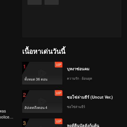
เนื้อหาเด่นวันนี้
VIP
1
บุหงาซ่อนคม
ความรัก · ย้อนยุค
ทั้งหมด 36 ตอน
VIP
2
ซอโซ่ล่ามธีร์ (Uncut Ver.)
ซอโซ่ล่ามธีร์
อัปเดตถึงตอน 4
 was
police
VIP
3
they
หงส์คืนบัลลังก์แค้น