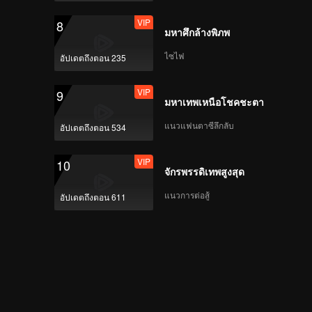
VIP
8
มหาศึกล้างพิภพ
ไซไฟ
อัปเดตถึงตอน 235
VIP
9
มหาเทพเหนือโชคชะตา
แนวแฟนตาซีลึกลับ
อัปเดตถึงตอน 534
VIP
10
จักรพรรดิเทพสูงสุด
แนวการต่อสู้
อัปเดตถึงตอน 611