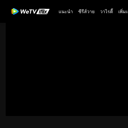
แนะนำ
ซีรีส์วาย
วาไรตี้
เพิ่ม