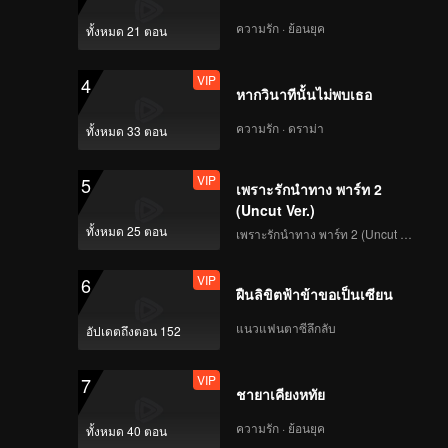
rns, and
ollowed,
ความรัก · ย้อนยุค
ทั้งหมด 21 ตอน
at very
VIP
4
ustice.
หากวินาทีนั้นไม่พบเธอ
acy and
ความรัก · ดราม่า
ทั้งหมด 33 ตอน
VIP
5
เพราะรักนำทาง พาร์ท 2
(Uncut Ver.)
ทั้งหมด 25 ตอน
เพราะรักนำทาง พาร์ท 2 (Uncut Ver.)
VIP
6
ฝืนลิขิตฟ้าข้าขอเป็นเซียน
แนวแฟนตาซีลึกลับ
อัปเดตถึงตอน 152
VIP
7
ชายาเคียงหทัย
ความรัก · ย้อนยุค
ทั้งหมด 40 ตอน