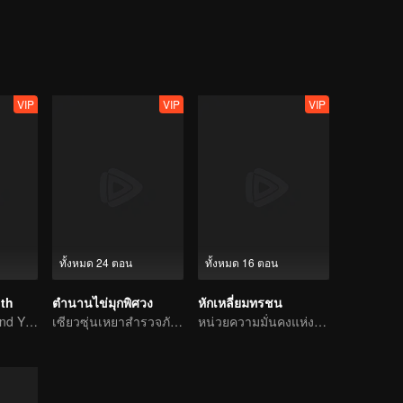
e sum of cash, a familiar woman in a red dress, blood-red floral patte
 the case increasingly baffling. To make matters worse, more murders f
ense pressure, An Ping and Shang Jie began investigating from the very
 Ping's mentor, who was also Shang Jie's father, had died because of th
nmasking the twisted mind behind the crimes and bringing the culprit to j
anding personal conflicts. She decided to continue on her father's leg
VIP
VIP
VIP
ทั้งหมด 24 ตอน
ทั้งหมด 16 ตอน
uth
ตำนานไข่มุกพิศวง
หักเหลี่ยมทรชน
Ding Guansen and Yin Xiaotian star in this gritty crime thriller centered on a long-buried cold case.
เซียวซุ่นเหยาสำรวจภัยชิงสมบัติ ทำลายคำสาปโลหิต
หน่วยความมั่นคงแห่งชาติสลายแผนชั่วของหน่วยสอดแนม