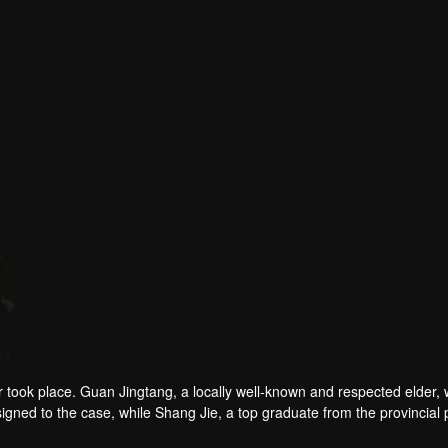
ี
อาลี้ย่า
อี้ต้าเชียน
ดง
นักแสดง
นักแสดง
er took place. Guan Jingtang, a locally well-known and respected elder,
ssigned to the case, while Shang Jie, a top graduate from the provincial 
onducting a meticulous investigation. However, as they delved deeper, 