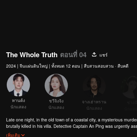
The Whole Truth
ตอนที่ 04
แชร์
2024
|
จีนแผ่นดินใหญ่
|
ทั้งหมด 12 ตอน
|
สืบสวนสอบสวน · สืบคดี
หานต้ง
ชวีจิงจิง
จางเฮ่าหราน
ซ่างฉ
นักแสดง
นักแสดง
นักแสดง
นักแส
Late one night, in the old town of a coastal city, a mysterious murd
brutally killed in his villa. Detective Captain An Ping was urgently a
academy, volunteered to assist. The two worked together closely, c
เพิ่มเติม