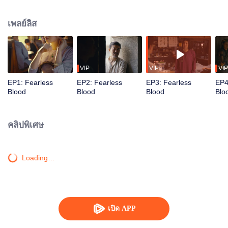
จนในที่สุดก็ถึงเซี่ยงไฮ้ ส่งมอบเสบียงเพื่อเป็นทุนในการปฏิวัติให้กับองค์การ
คอมมิวนิสต์สากลได้สำเร็จ หลังจากฝ่าฟันอุปสรรคมากมายระหว่างทางร่วมมากับ
เพลย์ลิส
เหล่าซุน อวี๋อี้ซิ่ว จางเจียอี้และคนอื่นๆ สวีเทียนก็สำเร็จภารกิจในการส่งมอบและการ
ฝึกฝนของชีวิต ใบหน้าที่เบิกบานของทุกคนคือความเชื่อมั่นอันแน่วแน่และการ
ฝากฝังอันงดงามว่าการปฏิวัติจะต้องมีชัยชนะอย่างแน่นอน
VIP
VIP
VIP
EP1: Fearless
EP2: Fearless
EP3: Fearless
EP4
Blood
Blood
Blood
Blo
คลิปพิเศษ
Loading…
เปิด APP