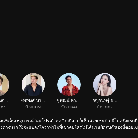
ภัทรเรืองฤทธิ์ นามวงค์ยศ
ชัชพงศ์ หาญหฤหรรษ์
ชูพัฒน์ หาญหฤหรรษ์
กัญกนิษฐ์ มั่งมี
สดง
นักแสดง
นักแสดง
นักแสดง
ี่เห็นเหตุการณ์ ‘คนโปรด’ เฮดว๊ากปีสามก็เห็นด้วยเช่นกัน นี่ไม่ครั้งแรกที
เลยต่างหาก ถึงจะแปลกใจว่าทำไมพี่เขาคบใครไม่ได้นานผิดกับตัวเองที่ชอบเข