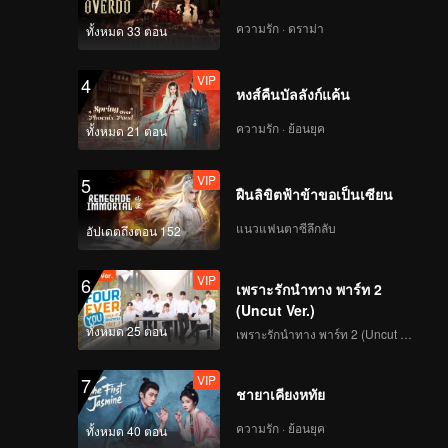
ความรัก · ดราม่า
ทั้งหมด 33 ตอน
VIP
4
หงส์คืนบัลลังก์แค้น
ความรัก · ย้อนยุค
ทั้งหมด 21 ตอน
VIP
5
ฝืนลิขิตฟ้าข้าขอเป็นเซียน
แนวแฟนตาซีลึกลับ
อัปเดตถึงตอน 152
VIP
6
เพราะรักนำทาง พาร์ท 2
(Uncut Ver.)
ทั้งหมด 25 ตอน
เพราะรักนำทาง พาร์ท 2 (Uncut Ver.)
VIP
7
ชายาเคียงหทัย
ความรัก · ย้อนยุค
ทั้งหมด 40 ตอน