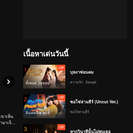
เนื้อหาเด่นวันนี้
VIP
1
บุหงาซ่อนคม
ความรัก · ย้อนยุค
ทั้งหมด 36 ตอน
VIP
2
ซอโซ่ล่ามธีร์ (Uncut Ver.)
ซอโซ่ล่ามธีร์
อัปเดตถึงตอน 4
่เขาเห็น
ามาเจ็ดปี
VIP
3
หากวินาทีนั้นไม่พบเธอ