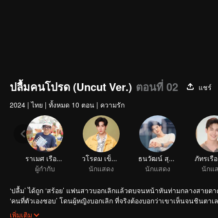
ปลื้มคนโปรด (Uncut Ver.)
ตอนที่ 02
แชร์
2024
|
ไทย
|
ทั้งหมด 10 ตอน
|
ความรัก
ราเมศ เรืองประทุม
วโรดม เข็มมณฑา
ธนวัฒน์ สุขเฟื่องฟู
ผู้กำกับ
นักแสดง
นักแสดง
นักแ
‘ปลื้ม’ ได้ถูก ‘สร้อย’ แฟนสาวบอกเลิกแล้วตบจนหน้าหันท่ามกลางสายตาคนท
‘คนที่ตัวเองชอบ’ โดนผู้หญิงบอกเลิก ที่จริงต้องบอกว่าเขาเห็นจนชินตา
แต่ก็ไม่มีสิทธิ์ไปก้าวก่าย
เพิ่มเติม