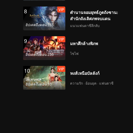
VIP
8
ตำนานจอมยุทธ์ภูตถังซาน:
สำนักถังเลิศภพจบแดน
อัปเดตถึงตอน 165
แนวแฟนตาซีลึกลับ
VIP
9
มหาศึกล้างพิภพ
ไซไฟ
อัปเดตถึงตอน 235
VIP
10
หงส์เหนือบัลลังก์
ความรัก · ย้อนยุค · แฟนตาซี
อัปเดตถึงตอน 10