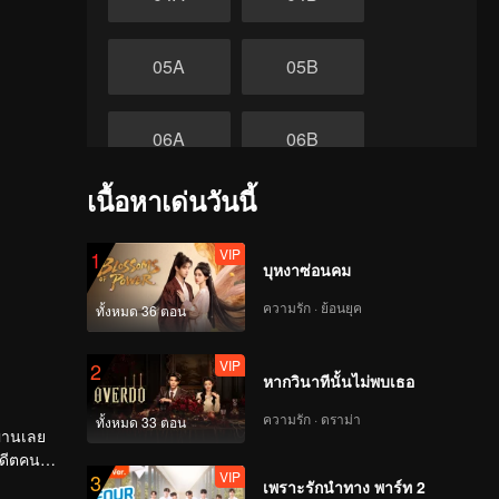
05A
05B
06A
06B
เนื้อหาเด่นวันนี้
07A
07B
VIP
1
ตอนจบ
บุหงาซ่อนคม
08A
08B
ความรัก · ย้อนยุค
ทั้งหมด 36 ตอน
VIP
2
หากวินาทีนั้นไม่พบเธอ
ความรัก · ดราม่า
ทั้งหมด 33 ตอน
นผานเลย
VIP
3
เพราะรักนำทาง พาร์ท 2