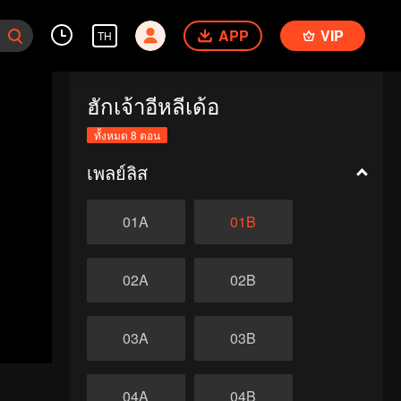
APP
VIP
TH
ฮักเจ้าอีหลีเด้อ
ทั้งหมด 8 ตอน
เพลย์ลิส
01A
01B
02A
02B
03A
03B
04A
04B