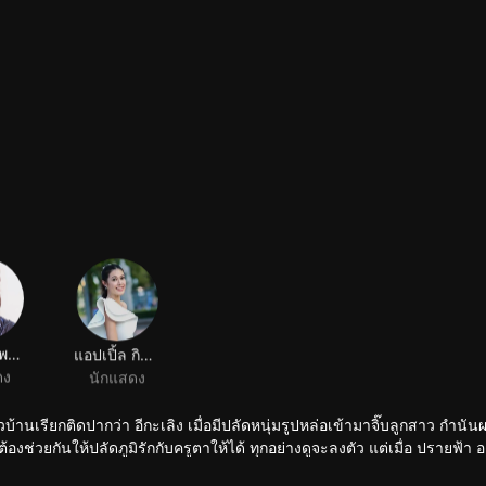
แจ๊ค จารุพงศ์ กล้วยไม้งาม
แอปเปิ้ล กิรษา หอมเสียง
ดง
นักแสดง
านเรียกติดปากว่า อีกะเลิง เมื่อมีปลัดหนุ่มรูปหล่อเข้ามาจิ๊บลูกสาว กำนั
ตาให้ได้ ทุกอย่างดูจะลงตัว แต่เมื่อ ปรายฟ้า อดีตคนรัก
ลายทุกคนที่บังอาจมายุ่งกับผู้หญิงของเขา.....