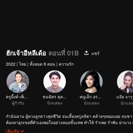
ฮักเจ้าอีหลีเด้อ
ตอนที่ 01B
แชร์
2022
|
ไทย
|
ทั้งหมด 8 ตอน
|
ความรัก
ครูมิ้งค์ เพ็ญจันทร์ วงศ์สมเพ็ชร
ธนฉัตร ดุลยฉัตร
หนูเล็ก อรฤดี แสนหล้า
ผู้กำกับ
นักแสดง
นักแสดง
นักแส
กำนันผาน ผู้หวงลูกสาวสุดชีวิต จนเลี้ยงครูลลิตา คล้ายๆทอมบอย จนชาวบ้
ต้องหาลูกเขยที่ตัวเองพอใจอย่างหมอขั้นเทพ ทำให้ รำเพย รำพัน ย่านาง ต้องช่วยกันให้ปลัดภูมิรักกับครู
ของภูมิจะหวลกลับมาทั้งๆที่เธอมี ไทด์ สามีไฮโซเคียงข้าง ไทด์พร้อมจะทำ
เพิ่มเติม