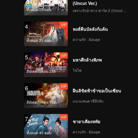
(Uncut Ver.)
ทั้งหมด 25 ตอน
เพราะรักนำทาง พาร์ท 2 (Uncut Ver.)
VIP
4
หงส์คืนบัลลังก์แค้น
ความรัก · ย้อนยุค
ทั้งหมด 21 ตอน
VIP
5
มหาศึกล้างพิภพ
ไซไฟ
อัปเดตถึงตอน 235
VIP
6
ฝืนลิขิตฟ้าข้าขอเป็นเซียน
แนวแฟนตาซีลึกลับ
อัปเดตถึงตอน 152
VIP
7
ชายาเคียงหทัย
ความรัก · ย้อนยุค
ทั้งหมด 40 ตอน