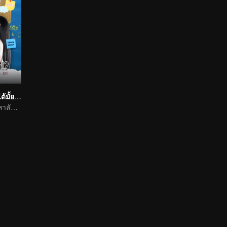
พี่ว้ากคะ…รักหนูได้มั้ย!? ตอนพิเศษ (Uncut Ver.)
ความรักจากรั้วมหาลัยสู่วัยทำงาน