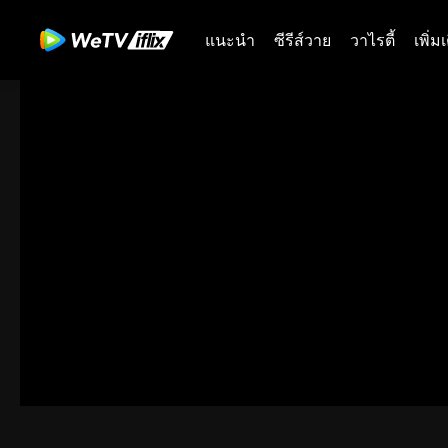
แนะนำ
ซีรีส์วาย
วาไรตี้
เพิ่ม