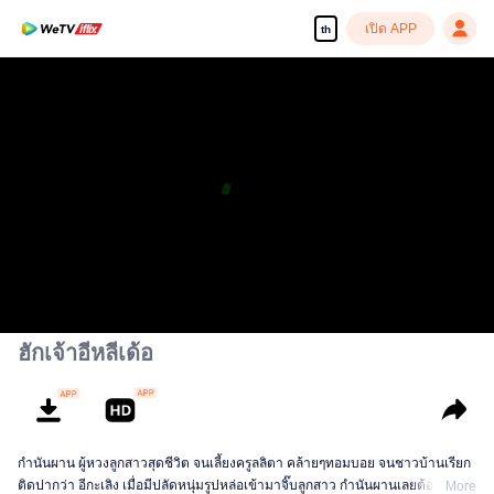
เปิด APP
th
ฮักเจ้าอีหลีเด้อ
กำนันผาน ผู้หวงลูกสาวสุดชีวิต จนเลี้ยงครูลลิตา คล้ายๆทอมบอย จนชาวบ้านเรียก
ติดปากว่า อีกะเลิง เมื่อมีปลัดหนุ่มรูปหล่อเข้ามาจิ๊บลูกสาว กำนันผานเลยต้องหา
More