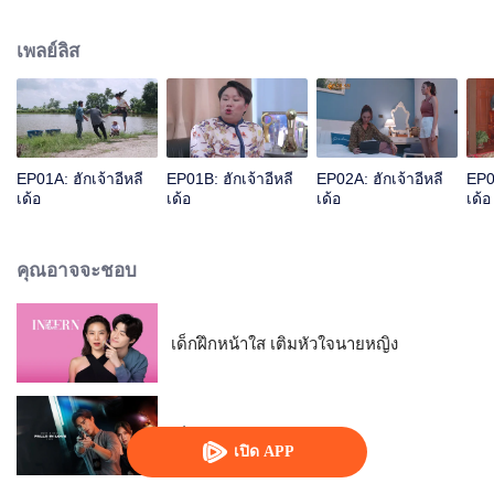
ลูกเขยที่ตัวเองพอใจอย่างหมอขั้นเทพ ทำให้ รำเพย รำพัน ย่านาง ต้องช่วยกันให้
ปลัดภูมิรักกับครูตาให้ได้ ทุกอย่างดูจะลงตัว แต่เมื่อ ปรายฟ้า อดีตคนรักของภูมิจะ
เพลย์ลิส
หวลกลับมาทั้งๆที่เธอมี ไทด์ สามีไฮโซเคียงข้าง ไทด์พร้อมจะทำลายทุกคนที่บังอาจ
มายุ่งกับผู้หญิงของเขา.....
EP01A: ฮักเจ้าอีหลี
EP01B: ฮักเจ้าอีหลี
EP02A: ฮักเจ้าอีหลี
EP02
เด้อ
เด้อ
เด้อ
เด้อ
คุณอาจจะชอบ
เด็กฝึกหน้าใส เติมหัวใจนายหญิง
เมื่อหอยทากมีรัก 2023
เปิด APP