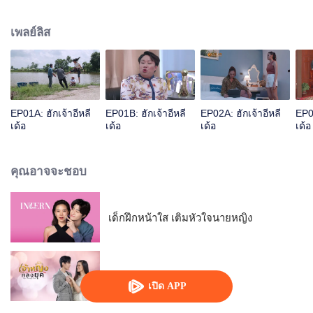
ลูกเขยที่ตัวเองพอใจอย่างหมอขั้นเทพ ทำให้ รำเพย รำพัน ย่านาง ต้องช่วยกันให้
ปลัดภูมิรักกับครูตาให้ได้ ทุกอย่างดูจะลงตัว แต่เมื่อ ปรายฟ้า อดีตคนรักของภูมิจะ
เพลย์ลิส
หวลกลับมาทั้งๆที่เธอมี ไทด์ สามีไฮโซเคียงข้าง ไทด์พร้อมจะทำลายทุกคนที่บังอาจ
มายุ่งกับผู้หญิงของเขา.....
EP01A: ฮักเจ้าอีหลี
EP01B: ฮักเจ้าอีหลี
EP02A: ฮักเจ้าอีหลี
EP02
เด้อ
เด้อ
เด้อ
เด้อ
คุณอาจจะชอบ
เด็กฝึกหน้าใส เติมหัวใจนายหญิง
เจ้าหญิงหลงยุค
เปิด APP