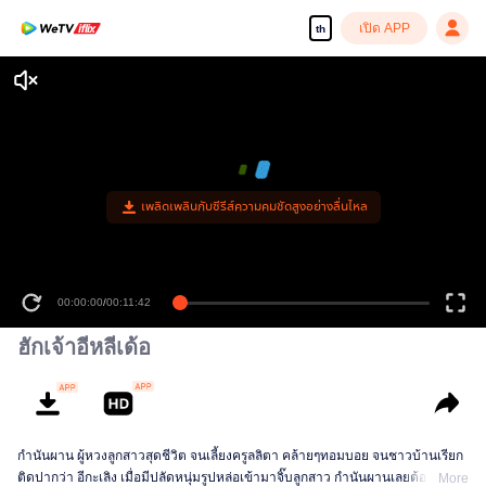
เปิด APP
th
เพลิดเพลินกับซีรีส์ความคมชัดสูงอย่างลื่นไหล
00:00:00
/
00:11:42
ฮักเจ้าอีหลีเด้อ
กำนันผาน ผู้หวงลูกสาวสุดชีวิต จนเลี้ยงครูลลิตา คล้ายๆทอมบอย จนชาวบ้านเรียก
ติดปากว่า อีกะเลิง เมื่อมีปลัดหนุ่มรูปหล่อเข้ามาจิ๊บลูกสาว กำนันผานเลยต้องหา
More