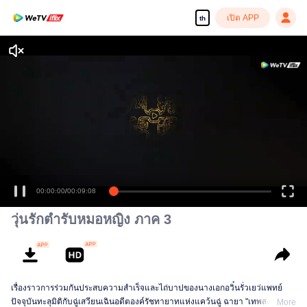
เปิด APP
th
00:00:00
/
00:09:08
วุ่นรักตำรับหมอหญิง ภาค 3
เรื่องราวการร่วมกันประสบความสำเร็จและไถ่บาปของนางเอกอวิ๋นรั่วเยว่แพทย์
ปัจจุบันทะลุมิติกับฉู่เสวียนเฉินอดีตองค์รัชทายาทแห่งแคว้นฉู่ ฉายา "เทพสงคราม
More