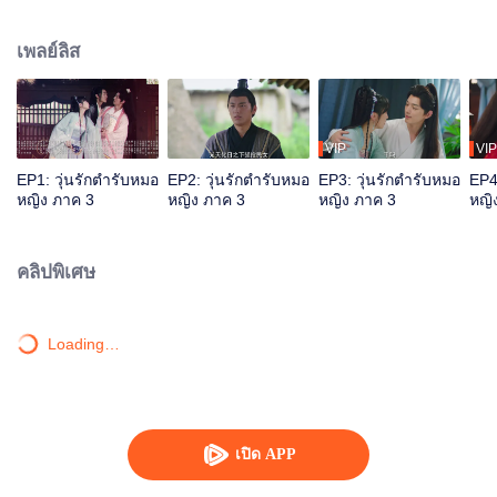
อันดับหนึ่ง" เทพสงครามต้อง "สังหาร" ส่วนแพทย์ต้อง "ช่วยเหลือ" "เทวดาชุดขาว"
ช่วยเหลือ "อ๋องผู้โดดเดี่ยว" ฉู่เสวียนเฉินเกิดมาสง่างามโดดเด่น กล้าหาญมากเล่ห์
เพลย์ลิส
กล อยู่กับความแค้นที่ถูกสังหารบิดา แต่ก็ได้อวิ๋นรั่วเยว่ที่รักษาคนและรักษาใจไป
พร้อมกัน ทั้งสองเริ่มจากความไม่ชอบหน้าจนเริ่มวางอคติใด ๆ จากนั้นก็ได้ใช้ชีวิต
ด้วยกัน ความสัมพันธ์เบ่งบานและพัฒนาขึ้นเรื่อย ๆ ระหว่างการที่ช่วยฉู่เสวียนเฉิน
ดูแลแว่นแคว้นและใต้หล้าก็ได้ร่วมเผชิญอุปสรรคและความทุกข์ยาก เปิดใจเข้าหา
กัน ร่วมแรงร่วมใจ รักษาปกครองประชาชนในใต้หล้า แก้ไขทุกข์ของสรรพสัตว์ จน
VIP
VIP
ประสบความสำเร็จในที่สุด
EP1: วุ่นรักตำรับหมอ
EP2: วุ่นรักตำรับหมอ
EP3: วุ่นรักตำรับหมอ
EP4
หญิง ภาค 3
หญิง ภาค 3
หญิง ภาค 3
หญิ
คลิปพิเศษ
Loading…
เปิด APP