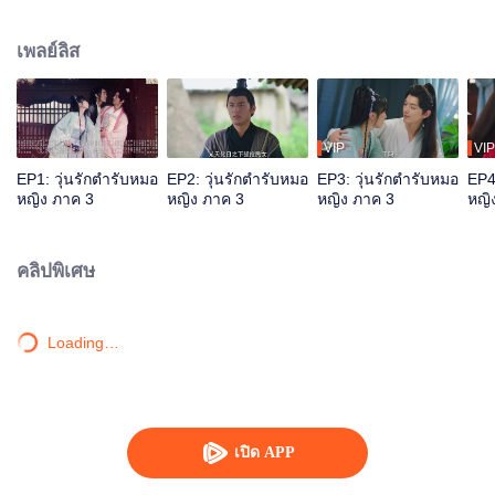
อันดับหนึ่ง" เทพสงครามต้อง "สังหาร" ส่วนแพทย์ต้อง "ช่วยเหลือ" "เทวดาชุดขาว"
ช่วยเหลือ "อ๋องผู้โดดเดี่ยว" ฉู่เสวียนเฉินเกิดมาสง่างามโดดเด่น กล้าหาญมากเล่ห์
เพลย์ลิส
กล อยู่กับความแค้นที่ถูกสังหารบิดา แต่ก็ได้อวิ๋นรั่วเยว่ที่รักษาคนและรักษาใจไป
พร้อมกัน ทั้งสองเริ่มจากความไม่ชอบหน้าจนเริ่มวางอคติใด ๆ จากนั้นก็ได้ใช้ชีวิต
ด้วยกัน ความสัมพันธ์เบ่งบานและพัฒนาขึ้นเรื่อย ๆ ระหว่างการที่ช่วยฉู่เสวียนเฉิน
ดูแลแว่นแคว้นและใต้หล้าก็ได้ร่วมเผชิญอุปสรรคและความทุกข์ยาก เปิดใจเข้าหา
กัน ร่วมแรงร่วมใจ รักษาปกครองประชาชนในใต้หล้า แก้ไขทุกข์ของสรรพสัตว์ จน
VIP
VIP
ประสบความสำเร็จในที่สุด
EP1: วุ่นรักตำรับหมอ
EP2: วุ่นรักตำรับหมอ
EP3: วุ่นรักตำรับหมอ
EP4
หญิง ภาค 3
หญิง ภาค 3
หญิง ภาค 3
หญิ
คลิปพิเศษ
Loading…
เปิด APP