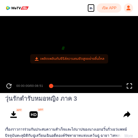
เปิด APP
th
เพลิดเพลินกับซีรีส์ความคมชัดสูงอย่างลื่นไหล
00:00:00
/
00:08:51
วุ่นรักตำรับหมอหญิง ภาค 3
เรื่องราวการร่วมกันประสบความสำเร็จและไถ่บาปของนางเอกอวิ๋นรั่วเยว่แพทย์
ปัจจุบันทะลุมิติกับฉู่เสวียนเฉินอดีตองค์รัชทายาทแห่งแคว้นฉู่ ฉายา "เทพสงคราม
More