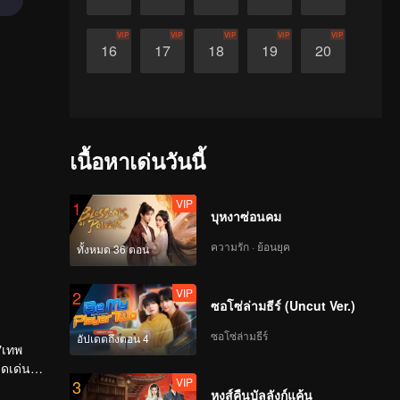
VIP
VIP
VIP
VIP
VIP
16
17
18
19
20
เนื้อหาเด่นวันนี้
VIP
1
บุหงาซ่อนคม
ความรัก · ย้อนยุค
ทั้งหมด 36 ตอน
VIP
2
ซอโซ่ล่ามธีร์ (Uncut Ver.)
ซอโซ่ล่ามธีร์
อัปเดตถึงตอน 4
"เทพ
ดดเด่น
VIP
3
างอคติใด ๆ
หงส์คืนบัลลังก์แค้น