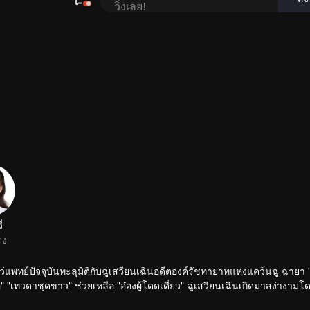
่
ดง
พทย์ปัจจุบันทะลุมิติกับฉู่เสวียนเฉินอดีตองค์รัชทายาทแห่งแคว้นฉู่ ฉายา 
 "เทวดาชุดขาว" ช่วยเหลือ "อ๋องผู้โดดเดี่ยว" ฉู่เสวียนเฉินเกิดมาสง่างามโ
ยว่ที่รักษาคนและรักษาใจไปพร้อมกัน ทั้งสองเริ่มจากความไม่ชอบหน้าจนเริ่มว