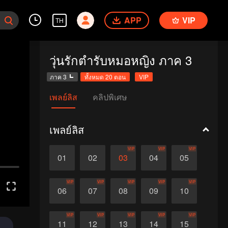
APP
VIP
TH
วุ่นรักตำรับหมอหญิง ภาค 3
ภาค 3
ทั้งหมด 20 ตอน
VIP
เพลย์ลิส
คลิปพิเศษ
เพลย์ลิส
VIP
VIP
VIP
01
02
03
04
05
VIP
VIP
VIP
VIP
VIP
06
07
08
09
10
VIP
VIP
VIP
VIP
VIP
11
12
13
14
15