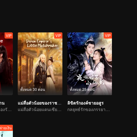
 ระหว่างการที่ช่วยฉู่เสวียนเฉินดูแลแว่นแคว้นและใต้หล้าก็ได้ร่วมเผชิญอุป
นใต้หล้า แก้ไขทุกข์ของสรรพสัตว์ จนประสบความสำเร็จในที่สุด
VIP
VIP
VIP
ทั้งหมด 30 ตอน
ทั้งหมด 25 ตอน
ทาน
แม่สื่อตัวน้อยของราชาปีศาจ
ลิขิตรักองค์ชายอสูร
ความรักข้ามมิติของรัชทายาทและองครักษ์สาว
แม่สื่อตัวน้อยแดนเซียนเชื่อมวาสนาคู่ครอง
กลยุทธ์รักของภรรยาจอมจุ้นและสามีเย็นชา
จ่ายเงิน