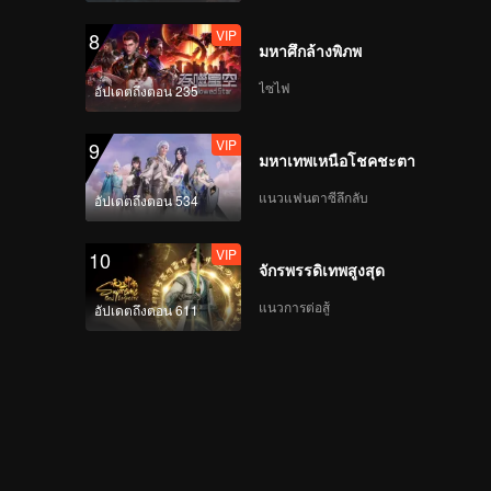
VIP
8
มหาศึกล้างพิภพ
ไซไฟ
อัปเดตถึงตอน 235
VIP
9
มหาเทพเหนือโชคชะตา
แนวแฟนตาซีลึกลับ
อัปเดตถึงตอน 534
VIP
10
จักรพรรดิเทพสูงสุด
แนวการต่อสู้
อัปเดตถึงตอน 611