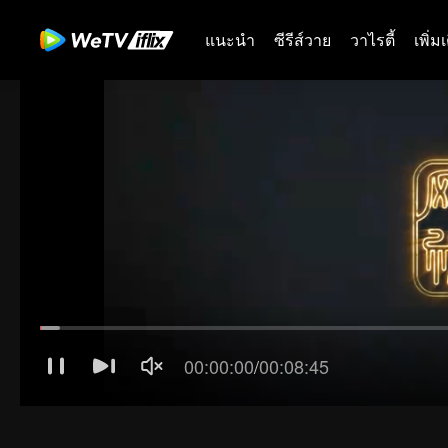
แนะนำ
ซีรีส์วาย
วาไรตี้
เพิ่ม