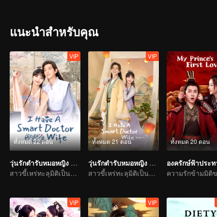
จากนั้นก็ได้ใช้ชีวิตด้วยกัน ความสัมพันธ์เบ่งบานและพัฒนาขึ้นเรื่อย ๆ
ความทุกข์ยาก เปิดใจเข้าหากัน ร่วมแรงร่วมใจ รักษาปกครองประชาชนใ
แนะนำสำหรับคุณ
VIP
VIP
ทั้งหมด 22 ตอน
ทั้งหมด 21 ตอน
ทั้งหมด 20 ตอน
วุ่นรักตำรับหมอหญิง ภาค 1
วุ่นรักตำรับหมอหญิง ภาค 2
องครักษ์ฟ้าประ
สาวขี้เหร่ทะลุมิติเป็นสนมแพทย์หญิงยุคโบราณ
สาวขี้เหร่ทะลุมิติเป็นสนมแพทย์หญิงยุคโบราณ
VIP
VIP