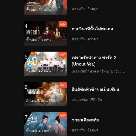
สรรคและ
ความรัก · ย้อนยุค
ทั้งหมด 21 ตอน
VIP
4
หากวินาทีนั้นไม่พบเธอ
ความรัก · ดราม่า
ทั้งหมด 33 ตอน
VIP
5
เพราะรักนำทาง พาร์ท 2
(Uncut Ver.)
ทั้งหมด 25 ตอน
เพราะรักนำทาง พาร์ท 2 (Uncut Ver.)
VIP
6
ฝืนลิขิตฟ้าข้าขอเป็นเซียน
แนวแฟนตาซีลึกลับ
อัปเดตถึงตอน 152
VIP
7
ชายาเคียงหทัย
ความรัก · ย้อนยุค
ทั้งหมด 40 ตอน