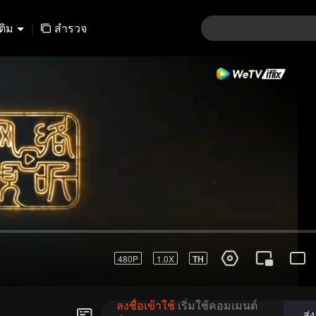
เติม
|
สำรวจ