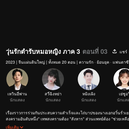
วุ่นรักตำรับหมอหญิง ภาค 3
ตอนที่ 03
แชร์
2023
|
จีนแผ่นดินใหญ่
|
ทั้งหมด 20 ตอน
|
ความรัก · ย้อนยุค · แฟนตาซี
เหวินอี่ฟาน
สวี่ฉิงหย่า
หมิงเผิง
เย่ซูอวี
นักแสดง
นักแสดง
นักแสดง
นักแส
เรื่องราวการร่วมกันประสบความสำเร็จและไถ่บาปของนางเอกอวิ๋นรั่วเยว่แ
สงครามอันดับหนึ่ง" เทพสงครามต้อง "สังหาร" ส่วนแพทย์ต้อง "ช่วยเหลือ"
กล้าหาญมากเล่ห์กล อยู่กับความแค้นที่ถูกสังหารบิดา แต่ก็ได้อวิ๋นรั่วเ
เพิ่มเติม