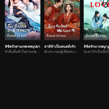
ทั้งหมด 23 ตอน
ทั้งหมด 24 ตอน
ทั้งหมด 30 ตอน
ลิขิตรักสามภพเทพบุปผา
สามีข้าเป็นคนคลั่งรัก
ลิขิตรักนางพญางู
รักบีบคั้นหัวใจสามภพชาติของเทพกับเซียนบุปผา
ตัวประกอบผู้เสียสละเปลี่ยนชะตากลายเป็นพระชายา