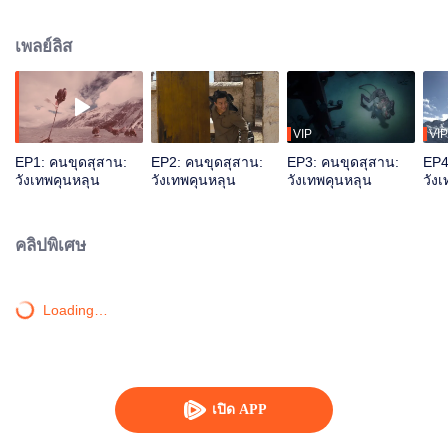
และ เชอร์รี่หยางเพื่อออกไปตามหามันที่ทิเบต จึงเกิดเป็นจุดเริ่มต้นของเส้นทางการ
ผจญภัยในสุสานโบราณที่แสนอันตรายขึ้น
เพลย์ลิส
VIP
VIP
EP1: คนขุดสุสาน:
EP2: คนขุดสุสาน:
EP3: คนขุดสุสาน:
EP4
วังเทพคุนหลุน
วังเทพคุนหลุน
วังเทพคุนหลุน
วัง
คลิปพิเศษ
Loading…
เปิด APP