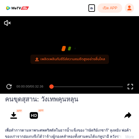
เปิด APP
th
เพลิดเพลินกับซีรีส์ความคมชัดสูงอย่างลื่นไหล
00:00:00
/
00:32:36
คนขุดสุสาน: วังเทพคุนหลุน
เพื่อทำการตามหาพระศพคริสตัลในธารน้ำแข็งของ "กษัตริย์เกซาร์" ลุงหมิง พ่อค้า
ของเก่าจากฮ่องกงจึงได้ว่าจ้างผู้กองคลำทองทั้งสามคนได้แก่หูปาอี หวังข่ายเสวียน
More