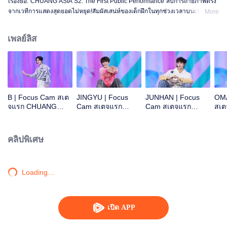
เรื่องย่อ:"CHUANG ASIA S2: The First Public Performance"สิบการถ่ายภาพตรง
จากเวทีการแสดงสุดยอดไม่หยุด!สัมผัสเสน่ห์ของเด็กฝึกในทุกช่วงเวลาบนเวที!โอเค
More
ไหม โอเค โอเคมั้ง A ข่าวร้าย พูดไม่ออก ความสนใจ ดอกไม้ไฟ ยังคงเป็นสัตว์
ประหลาด ซูเปอร์ รักแท้ ถนนใต้ดวงจันทร์
เพลย์ลิส
B | Focus Cam สเต
JINGYU | Focus
JUNHAN | Focus
OMA
จแรก CHUANG
Cam สเตจแรก
Cam สเตจแรก
สเ
ASIA S2
CHUANG ASIA S2
CHUANG ASIA S2
ASI
คลิปพิเศษ
Loading…
เปิด APP