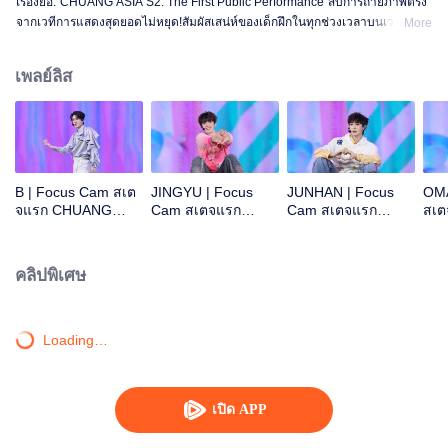
เรื่องย่อ:"CHUANG ASIA S2: The First Public Performance"สิบการถ่ายภาพตรง
จากเวทีการแสดงสุดยอดไม่หยุด!สัมผัสเสน่ห์ของเด็กฝึกในทุกช่วงเวลาบนเวที!โอเค
More
ไหม โอเค โอเคมั้ง A ข่าวร้าย พูดไม่ออก ความสนใจ ดอกไม้ไฟ ยังคงเป็นสัตว์
ประหลาด ซูเปอร์ รักแท้ ถนนใต้ดวงจันทร์
เพลย์ลิส
B | Focus Cam สเต
JINGYU | Focus
JUNHAN | Focus
OMA
จแรก CHUANG
Cam สเตจแรก
Cam สเตจแรก
สเ
ASIA S2
CHUANG ASIA S2
CHUANG ASIA S2
ASI
คลิปพิเศษ
Loading…
เปิด APP