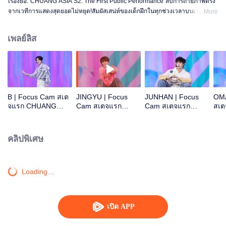
เรื่องย่อ:"CHUANG ASIA S2: The First Public Performance"สิบการถ่ายภาพตรง
จากเวทีการแสดงสุดยอดไม่หยุด!สัมผัสเสน่ห์ของเด็กฝึกในทุกช่วงเวลาบนเวที!โอเค
More
ไหม โอเค โอเคมั้ง A ข่าวร้าย พูดไม่ออก ความสนใจ ดอกไม้ไฟ ยังคงเป็นสัตว์
ประหลาด ซูเปอร์ รักแท้ ถนนใต้ดวงจันทร์
เพลย์ลิส
B | Focus Cam สเต
JINGYU | Focus
JUNHAN | Focus
OMA
จแรก CHUANG
Cam สเตจแรก
Cam สเตจแรก
สเ
ASIA S2
CHUANG ASIA S2
CHUANG ASIA S2
ASI
คลิปพิเศษ
Loading…
เปิด APP