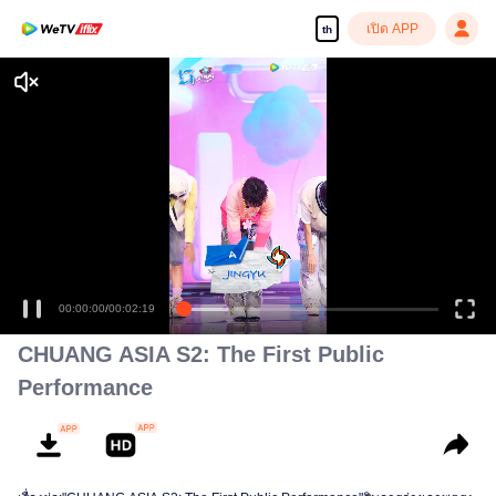
เปิด APP
th
00:00:00
/
00:02:19
CHUANG ASIA S2: The First Public
Performance