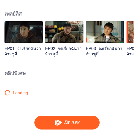
เขาตัดสินใจสืบทอดเจตนารมณ์ของครูใหญ่หลี่เฉิงเฉียน ออกจากหมู่บ้านบนเขาไป
ทำงานหาเงินในเมืองมาปรับปรุงสภาพหมู่บ้าน ทวงคืนความยุติธรรมให้หลี่เฉิง
เพลย์ลิส
เฉียน
VIP
VIP
EP01: จงเรียกฉันว่า
EP02: จงเรียกฉันว่า
EP03: จงเรียกฉันว่า
EP0
จ้าวชูสี่
จ้าวชูสี่
จ้าวชูสี่
จ้าวช
คลิปพิเศษ
Loading…
เปิด APP