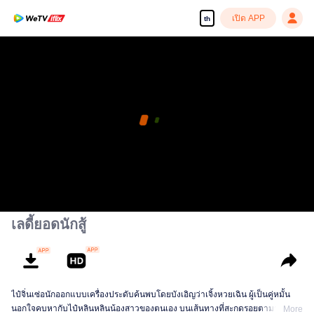
เปิด APP
th
เลดี้ยอดนักสู้
ไป๋จิ่นเซ่อนักออกแบบเครื่องประดับค้นพบโดยบังเอิญว่าเจิ้งหวยเฉิน ผู้เป็นคู่หมั้น
นอกใจคบหากับไป๋หลินหลินน้องสาวของตนเอง บนเส้นทางที่สะกดรอยตามว่าที่
More