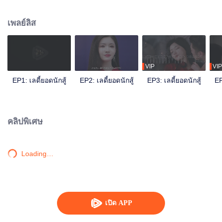
สามีเฮงซวยเพื่อรวบรวมหลักฐาน เธอบังเอิญได้พบกับม่อซื่อเหนียนท่านประธานที่
ถูกคู่หมั้นผิดคำสัญญา ทั้งสองคนบรรลุข้อตกลง ตัดสินใจแต่งงานกันตามพันธ
เพลย์ลิส
สัญญา หลังจากแต่งงานม่อซื่อเหนียนช่วยไป๋จิ่นเซ่อให้หลุดพ้นจากผู้ชายเฮงซวย
กลับไปทำงานอีกครั้ง แล้วทั้งสองคนได้เกิดความรักที่จริงใจต่อกันในระหว่างที่มี
ปฏิสัมพันธ์กันอีกด้วย
VIP
VIP
EP1: เลดี้ยอดนักสู้
EP2: เลดี้ยอดนักสู้
EP3: เลดี้ยอดนักสู้
EP
คลิปพิเศษ
Loading…
เปิด APP