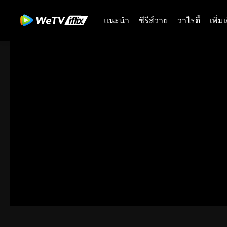
แนะนำ
ซีรีส์วาย
วาไรตี้
เพิ่ม