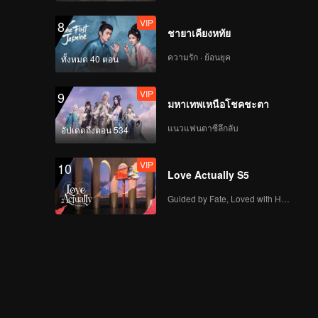
VIP
8
ชายาเคียงหทัย
ความรัก · ย้อนยุค
ทั้งหมด 40 ตอน
VIP
9
มหาเทพเหนือโชคชะตา
แนวแฟนตาซีลึกลับ
อัปเดตถึงตอน 534
VIP
10
Love Actually S5
Guided by Fate, Loved with Heart