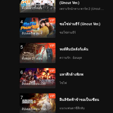
(Uncut Ver.)
ทั้งหมด 25 ตอน
เพราะรักนำทาง พาร์ท 2 (Uncut Ver.)
VIP
4
ซอโซ่ล่ามธีร์ (Uncut Ver.)
ซอโซ่ล่ามธีร์
อัปเดตถึงตอน 4
VIP
5
หงส์คืนบัลลังก์แค้น
ความรัก · ย้อนยุค
ทั้งหมด 21 ตอน
VIP
6
มหาศึกล้างพิภพ
ไซไฟ
อัปเดตถึงตอน 235
VIP
7
ฝืนลิขิตฟ้าข้าขอเป็นเซียน
แนวแฟนตาซีลึกลับ
อัปเดตถึงตอน 152