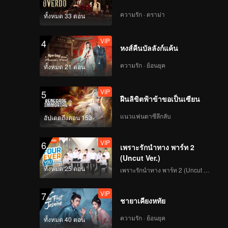
ความรัก · ดราม่า
ทั้งหมด 33 ตอน
VIP
4
หงส์คืนบัลลังก์แค้น
ความรัก · ย้อนยุค
ทั้งหมด 21 ตอน
VIP
5
ฝืนลิขิตฟ้าข้าขอเป็นเซียน
แนวแฟนตาซีลึกลับ
อัปเดตถึงตอน 153
VIP
6
เพราะรักนำทาง พาร์ท 2
(Uncut Ver.)
ทั้งหมด 25 ตอน
เพราะรักนำทาง พาร์ท 2 (Uncut Ver.)
VIP
7
ชายาเคียงหทัย
ความรัก · ย้อนยุค
ทั้งหมด 40 ตอน