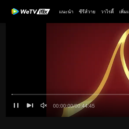
แนะนำ
ซีรีส์วาย
วาไรตี้
เพิ่ม