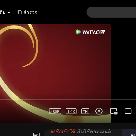
เติม
|
สำรวจ