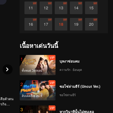
VIP
VIP
VIP
VIP
VIP
11
12
13
14
15
VIP
VIP
VIP
VIP
VIP
16
17
18
19
20
VIP
VIP
VIP
VIP
VIP
21
22
23
24
25
เนื้อหาเด่นวันนี้
VIP
VIP
VIP
VIP
VIP
26
27
28
29
30
VIP
1
บุหงาซ่อนคม
ความรัก · ย้อนยุค
ทั้งหมด 36 ตอน
VIP
2
ซอโซ่ล่ามธีร์ (Uncut Ver.)
ซอโซ่ล่ามธีร์
อัปเดตถึงตอน 4
เสียตัวตน
ุรกิจ
VIP
3
หากวินาทีนั้นไม่พบเธอ