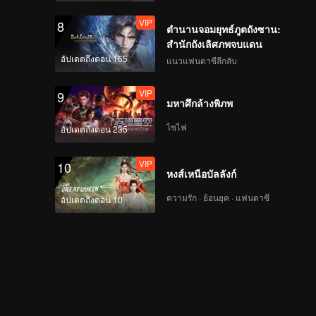
VIP
8
ตำนานจอมยุทธ์ภูตถังซาน:
สำนักถังเลิศภพจบแดน
อัปเดตถึงตอน 165
แนวแฟนตาซีลึกลับ
VIP
9
มหาศึกล้างพิภพ
ไซไฟ
อัปเดตถึงตอน 235
VIP
10
หงส์เหนือบัลลังก์
ความรัก · ย้อนยุค · แฟนตาซี
อัปเดตถึงตอน 10