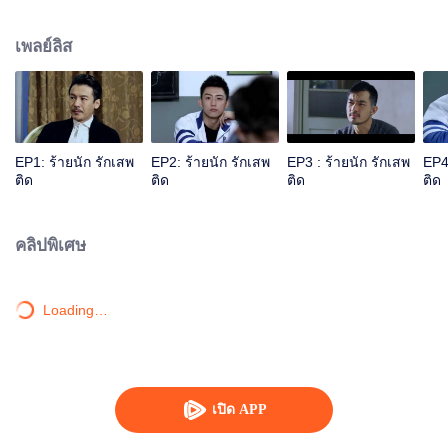
แม่แท้ๆ ของเขาแต่งงานใหม่กับนายทหารชั้นสูงนาม กู้เวยถิง ด้านกู้ไห่ลูกชายของ
เวยถิงก็ตั้งป้อมเกลียดชังคุณพ่อของตัวเองตั้งแต่ที่ต้องเสียแม่ไป และแล้วโชคชะตา
เพลย์ลิส
ก็นำสองพี่น้องบุญธรรมที่ต่างก็มีนิสัยใจคอและไม่ค่อยจะสบอารมณ์มาพบกันใน
โรงเรียนมัธยมปลายของกรุงปักกิ่ง โดยตอนแรกต่างก็ไม่รู้ว่าอีกฝ่ายเป็นใครมาก่อน
เวลาผ่านไป ทั้งคู่ก็เริ่มพัฒนาความรู้สึกที่มีต่อกันไปเรื่อยๆ ตามแบบที่ต่างกัน ขณะที่
สองเพื่อนร่วมห้อง โหยวฉีและ หยางเหมิ่งก็มีส่วนช่วยให้ความสัมพันธ์ของทั้งคู่ก่อ
ร่างสร้างตัวด้วย มิตรภาพของพวกเขาทั้ง4คนจะสวยงามและน่าประทับใจขนาด
ไหน โปรดติดตาม...
EP1: ร้ายนัก รักเสพ
EP2: ร้ายนัก รักเสพ
EP3 : ร้ายนัก รักเสพ
EP4
ติด
ติด
ติด
ติด
คลิปพิเศษ
Loading…
เปิด APP