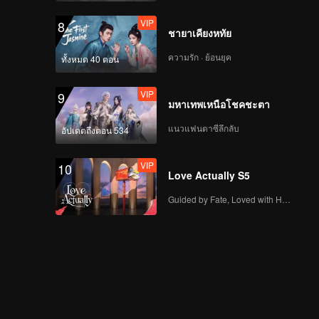
VIP
8
ชายาเคียงหทัย
ความรัก · ย้อนยุค
ทั้งหมด 40 ตอน
VIP
9
มหาเทพเหนือโชคชะตา
แนวแฟนตาซีลึกลับ
อัปเดตถึงตอน 534
VIP
10
Love Actually S5
Guided by Fate, Loved with Heart