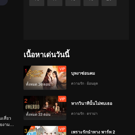
เนื้อหาเด่นวันนี้
VIP
1
บุหงาซ่อนคม
ความรัก · ย้อนยุค
ทั้งหมด 36 ตอน
VIP
2
หากวินาทีนั้นไม่พบเธอ
ความรัก · ดราม่า
ทั้งหมด 33 ตอน
เสี่ยว
วยงาม
VIP
3
เพราะรักนำทาง พาร์ท 2