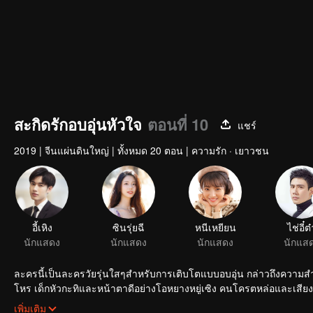
สะกิดรักอบอุ่นหัวใจ
ตอนที่ 10
แชร์
2019
|
จีนแผ่นดินใหญ่
|
ทั้งหมด 20 ตอน
|
ความรัก · เยาวชน
อี้เหิง
ซินรุ่ยฉี
หนีเหยียน
ไช่อี๋ต
นักแสดง
นักแสดง
นักแสดง
นักแส
ละครนี้เป็นละครวัยรุ่นใสๆสำหรับการเติบโตแบบอบอุ่น กล่าวถึงความสำ
โหร เด็กหัวกะทิและหน้าตาดีอย่างโอหยางหยู่เซิง คนโครตหล่อและเสีย
และอย่างกระตุ้นให้เกิดความสำนึกด้วย
เพิ่มเติม