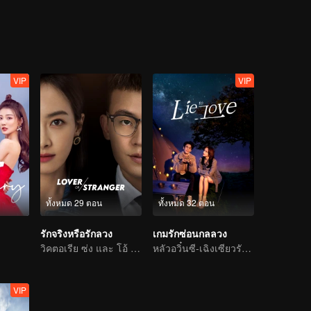
VIP
VIP
ทั้งหมด 29 ตอน
ทั้งหมด 32 ตอน
รักจริงหรือรักลวง
เกมรักซ่อนกลลวง
วิคตอเรีย ซ่ง และ โอ้ โอ้: การไถ่บาปแห่งรัก
หลัวอวิ๋นซี-เฉิงเซียวรักหวานซึ้งเต็มร้อย
VIP