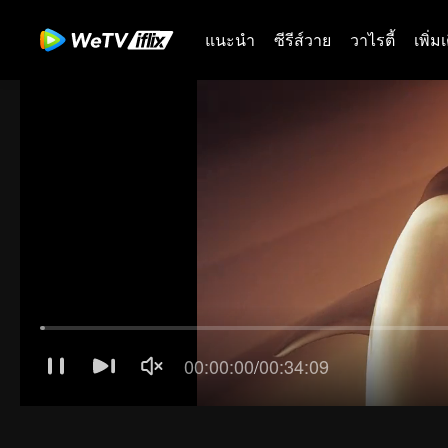
แนะนำ
ซีรีส์วาย
วาไรตี้
เพิ่ม