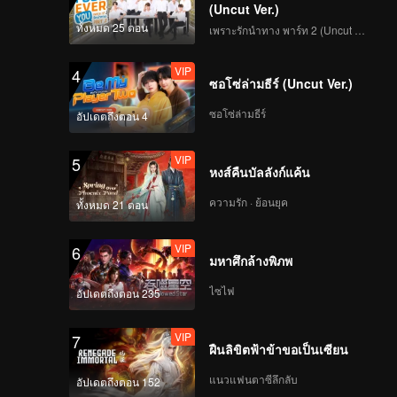
(Uncut Ver.)
ทั้งหมด 25 ตอน
เพราะรักนำทาง พาร์ท 2 (Uncut Ver.)
VIP
4
ซอโซ่ล่ามธีร์ (Uncut Ver.)
ซอโซ่ล่ามธีร์
อัปเดตถึงตอน 4
VIP
5
หงส์คืนบัลลังก์แค้น
ความรัก · ย้อนยุค
ทั้งหมด 21 ตอน
VIP
6
มหาศึกล้างพิภพ
ไซไฟ
อัปเดตถึงตอน 235
VIP
7
ฝืนลิขิตฟ้าข้าขอเป็นเซียน
แนวแฟนตาซีลึกลับ
อัปเดตถึงตอน 152