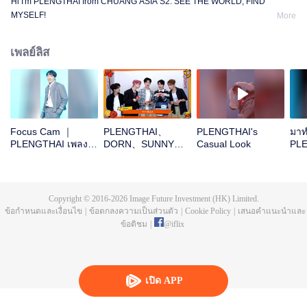
Hi I'm PLENGTHAI from CHUANG ASIA S2. SEE THE WORLD, FIND
MYSELF!
More
เพลย์ลิส
Focus Cam ｜
PLENGTHAI、
PLENGTHAI's
มาท
PLENGTHAI เพลง
DORN、SUNNY、
Casual Look
PLE
Theme Song
PEANUT、
กัน
CHUANG ASIA S2
SICHENOpen the
red envelopes in
the New Year! Let's
Copyright © 2016-
2026
Image Future Investment (HK) Limited.
witness the luck
ข้อกำหนดและเงื่อนไข
|
ข้อตกลงความเป็นส่วนตัว
|
Cookie Policy
|
เสนอคำแนะนำและ
together!
ข้อติชม
|
@
iflix
เปิด APP