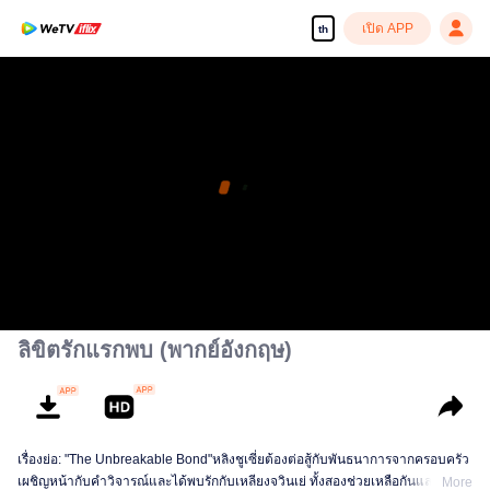
เปิด APP
th
ลิขิตรักแรกพบ (พากย์อังกฤษ)
เรื่องย่อ: "The Unbreakable Bond"หลิงชูเซี่ยต้องต่อสู้กับพันธนาการจากครอบครัว
เผชิญหน้ากับคำวิจารณ์และได้พบรักกับเหลียงจวินเย่ ทั้งสองช่วยเหลือกันและกัน
More