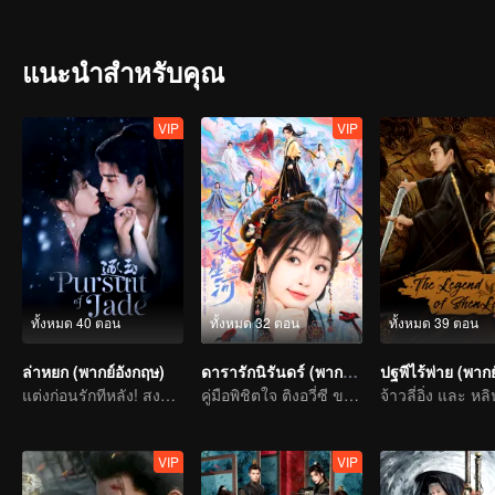
พันธมิตรหุบเขาผี ในขณะเดียวกัน พวกเขาก็ต้องร่วมกันไขปริศนาความท
แนะนำสำหรับคุณ
VIP
VIP
ทั้งหมด 40 ตอน
ทั้งหมด 32 ตอน
ทั้งหมด 39 ตอน
ล่าหยก (พากย์อังกฤษ)
ดารารักนิรันดร์ (พากย์อังกฤษ)
แต่งก่อนรักทีหลัง! สงครามหลอมรักแท้
คู่มือพิชิตใจ ติงอวี่ซี ของอวี๋ซูซิน
VIP
VIP