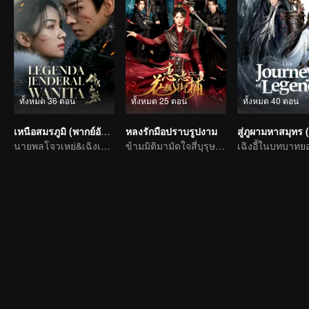
ทั้งหมด 36 ตอน
ทั้งหมด 25 ตอน
ทั้งหมด 40 ตอน
เหนือสมรภูมิ (พากย์อังกฤษ)
หลงรักมือปราบรูปงาม
นายพลโจวเหย่&เฉิงเหล่ยปกป้องประเทศ
ข้ามมิติมามัดใจสี่บุรุษรูปงาม