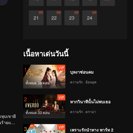
VIP
VIP
VIP
VIP
21
22
23
24
เนื้อหาเด่นวันนี้
VIP
1
บุหงาซ่อนคม
ความรัก · ย้อนยุค
ทั้งหมด 36 ตอน
VIP
2
หากวินาทีนั้นไม่พบเธอ
ความรัก · ดราม่า
ทั้งหมด 33 ตอน
รหุบเขาผี
ผนร้ายและ
VIP
3
กลุ่ม
เพราะรักนำทาง พาร์ท 2