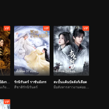
รงจำในอดีตและแผนการร้ายที่กำลังดำเนินอยู่ด้วย
VIP
VIP
VIP
ทั้งหมด 37 ตอน
ทั้งหมด 24 ตอน
ปฐพีไร้พ่าย (พากย์อังกฤษ)
รักนิรันดร์ ราชันมังกร
สะบั้นแค้นบัลลังก์เลือด
จ้าวลี่อิ่ง และ หลินเกิงซิน รวมมืออีกครั้ง!
สี่ชาติรักนิรันดร์
มือสังหารสาวงามค่อย ๆ ไล่ล่าองค์ชายแสนรัก
VIP