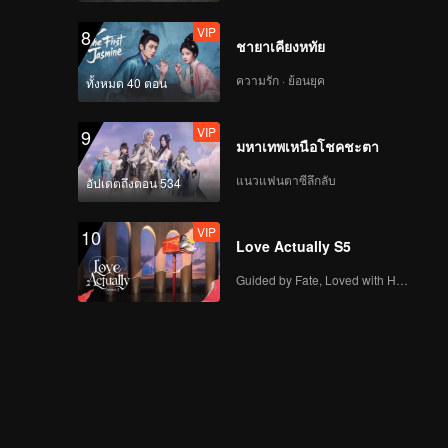
VIP
8
ชายาเคียงหทัย
ความรัก · ย้อนยุค
ทั้งหมด 40 ตอน
VIP
9
มหาเทพเหนือโชคชะตา
แนวแฟนตาซีลึกลับ
อัปเดตถึงตอน 534
VIP
10
Love Actually S5
Guided by Fate, Loved with Heart