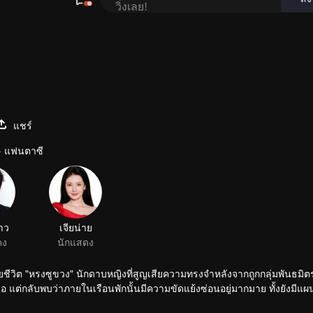
แชร์
 · แฟนตาซี
่ช่วยชีวิต "หรงซูขวง" นักดาบหญิงที่สูญเสียความทรงจำหลังจากถูกกลุ่มพันธมิต
ือ แต่กลับพบว่าภายในเรือนพักนั้นมีความขัดแย้งซ่อนอยู่มากมาย ทั้งยังมีแ
่องราวการต่อสู้ในยุทธภพ ร่วมมือกันทำความดี ปราบปรามความชั่ว และต่อต้าน