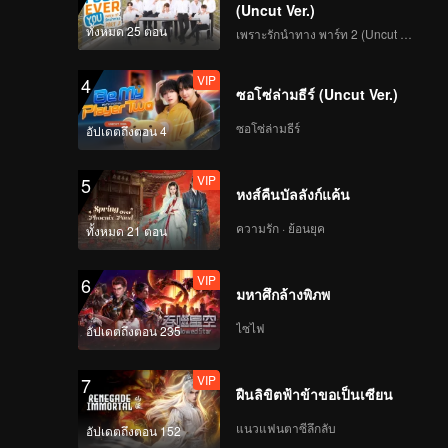
(Uncut Ver.)
ทั้งหมด 25 ตอน
เพราะรักนำทาง พาร์ท 2 (Uncut Ver.)
VIP
4
ซอโซ่ล่ามธีร์ (Uncut Ver.)
ซอโซ่ล่ามธีร์
อัปเดตถึงตอน 4
VIP
5
หงส์คืนบัลลังก์แค้น
ความรัก · ย้อนยุค
ทั้งหมด 21 ตอน
VIP
6
มหาศึกล้างพิภพ
ไซไฟ
อัปเดตถึงตอน 235
VIP
7
ฝืนลิขิตฟ้าข้าขอเป็นเซียน
แนวแฟนตาซีลึกลับ
อัปเดตถึงตอน 152