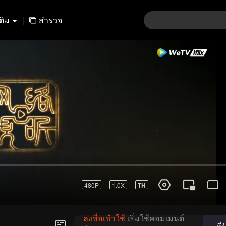
เติม
|
สำรวจ