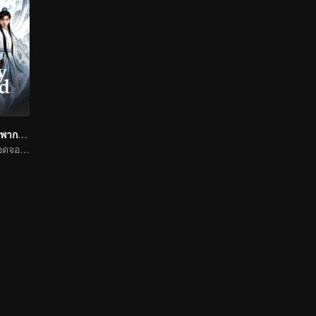
สู่ภูผามหาสมุทร (พากย์อังกฤษ)
เฉิงอี้ในบทบาทยอดจอมยุทธ์แห่งแผ่นดิน