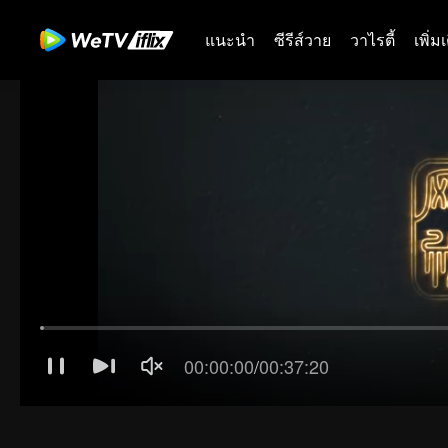
แนะนำ
ซีรีส์วาย
วาไรตี้
เพิ่ม